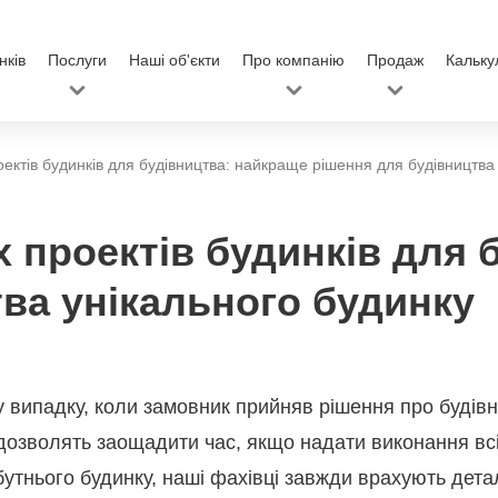
нків
Послуги
Наші об'єкти
Про компанію
Продаж
Кальку
оектів будинків для будівництва: найкраще рішення для будівництва
х проектів будинків для 
ва унікального будинку
у випадку, коли замовник прийняв рішення про будівн
 дозволять заощадити час, якщо надати виконання вс
утнього будинку, наші фахівці завжди врахують детал