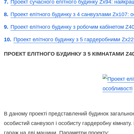
Проект сучасного елітного будинку Zx94: найкра
Проект елітного будинку з 4 санвузлами Zx107: 
Проект елітного будинку з робочим кабінетом Z40
Проект елітного будинку з 5 гардеробними Zx22
ПРОЕКТ ЕЛІТНОГО БУДИНКУ З 5 КІМНАТАМИ Z
В даному проекті представлений будинок загальною 
особистий санвузол і особисту гардеробну кімнату.
гараж на дві машини. Параметри проекту: