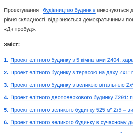
Проектування і
будівництво будинків
виконуються до
рівня складності, відрізняється демократичними пок
«Дніпробуд».
Зміст:
Проект елітного будинку з 5 кімнатами Z404: хар
Проект елітного будинку з терасою на даху Zx1:
Проект елітного будинку з великою вітальнею Zx99
Проект елітного двоповерхового будинку Z291: п
Проект елітного великого будинку 525 м² Zr5 – 
Проект елітного великого будинку в сучасному д