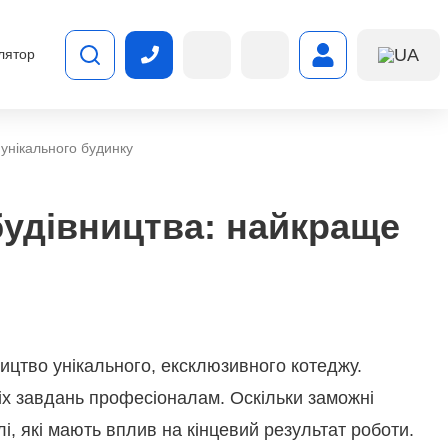
UA
лятор
 унікального будинку
будівництва: найкраще
ицтво унікального, ексклюзивного котеджу.
іх завдань професіоналам. Оскільки заможні
і, які мають вплив на кінцевий результат роботи.