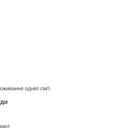
ивання однієї сім'ї.
УДИ