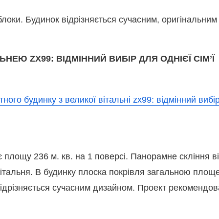
 блоки. Будинок відрізняється сучасним, оригінальни
НЕЮ ZX99: ВІДМІННИЙ ВИБІР ДЛЯ ОДНІЄЇ СІМ’Ї
площу 236 м. кв. на 1 поверсі. Панорамне скління віт
тальня. В будинку плоска покрівля загальною площею
ідрізняється сучасним дизайном. Проект рекомендов