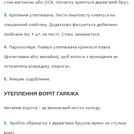
стіни вагонкою або ОСБ, спочатку кріпиться дерев’яний брус.
Кріплення утеплювача. Листи пінопласту клеяться на
спеціальний клей-піну. Додатково фіксуються дюбелями-
грибками (по 5 шт. на лист). Стики запінюються.
Пароізоляція. Поверх утеплювача кріпиться плівка
(фольгована або звичайна), щоб волога з приміщення не
потрапляла всередину «пирога».
Фінішне оздоблення.
УТЕПЛЕННЯ ВОРІТ ГАРАЖА
Металеві ворота – це величезний місток холоду.
Зробіть обрешітку з дерев’яних брусків прямо на стулках
воріт.