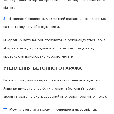
від іржі.
Пінопласт/Піноплекс. Бюджетний варіант. Листи клеяться
на монтажну піну або рідкі цвяхи.
Мінеральну вату використовувати не рекомендується: вона
вбирає вологу від конденсату і перестає працювати,
провокуючи прискорену корозію металу.
УТЕПЛЕННЯ БЕТОННОГО ГАРАЖА
Бетон – холодний матеріал із високою теплопровідністю.
Якщо ви шукаєте спосіб, як утеплити бетонний гараж,
зверніть увагу на екструдований пінополістирол (піноплекс).
Можна утеплити гараж піноплексом як зовні, так і