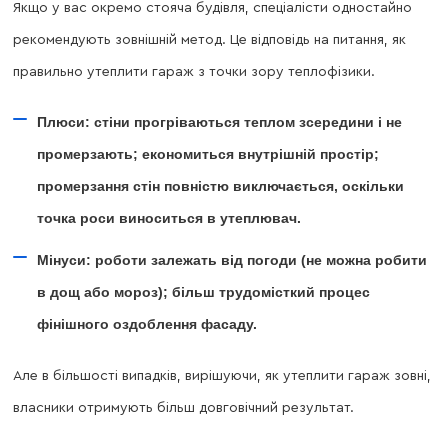
Якщо у вас окремо стояча будівля, спеціалісти одностайно
рекомендують зовнішній метод. Це відповідь на питання, як
правильно утеплити гараж з точки зору теплофізики.
Плюси: стіни прогріваються теплом зсередини і не
промерзають; економиться внутрішній простір;
промерзання стін повністю виключається, оскільки
точка роси виноситься в утеплювач.
Мінуси: роботи залежать від погоди (не можна робити
в дощ або мороз); більш трудомісткий процес
фінішного оздоблення фасаду.
Але в більшості випадків, вирішуючи, як утеплити гараж зовні,
власники отримують більш довговічний результат.