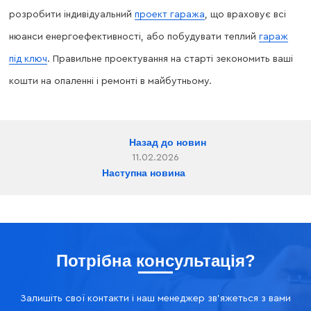
розробити індивідуальний
проект гаража
, що враховує всі
нюанси енергоефективності, або побудувати теплий
гараж
під ключ
. Правильне проектування на старті зекономить ваші
кошти на опаленні і ремонті в майбутньому.
Назад до новин
11.02.2026
Наступна новина
Потрібна консультація?
Залишіть свої контакти і наш менеджер зв'яжеться з вами