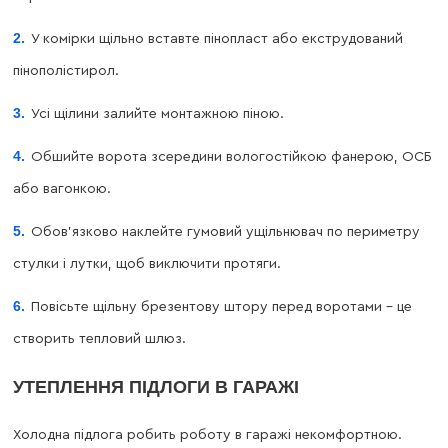
У комірки щільно вставте пінопласт або екструдований
пінополістирол.
Усі щілини залийте монтажною піною.
Обшийте ворота зсередини вологостійкою фанерою, ОСБ
або вагонкою.
Обов’язково наклейте гумовий ущільнювач по периметру
стулки і лутки, щоб виключити протяги.
Повісьте щільну брезентову штору перед воротами – це
створить тепловий шлюз.
УТЕПЛЕННЯ ПІДЛОГИ В ГАРАЖІ
Холодна підлога робить роботу в гаражі некомфортною.