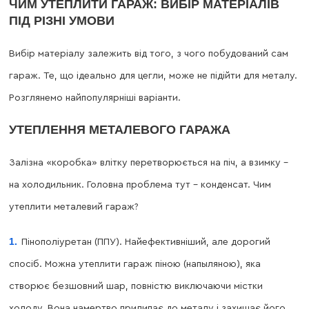
ЧИМ УТЕПЛИТИ ГАРАЖ: ВИБІР МАТЕРІАЛІВ
ПІД РІЗНІ УМОВИ
Вибір матеріалу залежить від того, з чого побудований сам
гараж. Те, що ідеально для цегли, може не підійти для металу.
Розглянемо найпопулярніші варіанти.
УТЕПЛЕННЯ МЕТАЛЕВОГО ГАРАЖА
Залізна «коробка» влітку перетворюється на піч, а взимку –
на холодильник. Головна проблема тут – конденсат. Чим
утеплити металевий гараж?
Пінополіуретан (ППУ). Найефективніший, але дорогий
спосіб. Можна утеплити гараж піною (напыляною), яка
створює безшовний шар, повністю виключаючи містки
холоду. Вона намертво прилипає до металу і захищає його