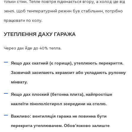
тільки стіни. Тепле повітря піднімається вгору, а холод іде від
землі. Щоб температурний режим був стабільним, потрібно
працювати по колу.
УТЕПЛЕННЯ ДАХУ ГАРАЖА
Через дах йде до 40% тепла.
Якщо дах скатний (є горище), утеплюють перекриття.
Зазвичай засипають керамзит або укладають рулонну
мінвату.
Якщо дах плоский (бетонна плита), найпростіше
наклеїти пінополістирол зсередини на стелю.
Важливо: вентиляція гаража не повинна бути
перекрита утеплювачем. Обов’язково залиште