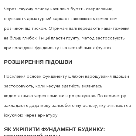
Через існуючу основу нахилено бурять свердловини,
опускають арматурний каркас і заповнюють цементним
розчином під тиском. Отримані палі передають навантаження
на більш глибокі і міцні пласти ґрунту. Метод застосовують
при просіданні фундаменту і на нестабільних ґрунтах.
РОЗШИРЕННЯ ПІДОШВИ
Посилення основи фундаменту шляхом нарощування підошви
застосовують, коли несуча здатність виявилась
недостатньою через помилки в розрахунках. По периметру
закладають додаткову залізобетонну основу, яку зчіплюють з
існуючою через арматуру.
ЯК УКРІПИТИ ФУНДАМЕНТ БУДИНКУ: