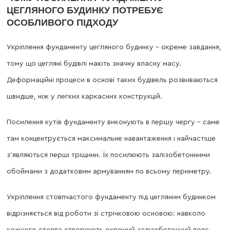
ЦЕГЛЯНОГО БУДИНКУ ПОТРЕБУЄ
ОСОБЛИВОГО ПІДХОДУ
Укріплення фундаменту цегляного будинку – окреме завдання,
тому що цегляні будівлі мають значну власну масу.
Деформаційні процеси в основі таких будівель розвиваються
швидше, ніж у легких каркасних конструкцій.
Посилення кутів фундаменту виконують в першу чергу – саме
там концентрується максимальне навантаження і найчастіше
з’являються перші тріщини. Їх посилюють залізобетонними
обоймами з додатковим армуванням по всьому периметру.
Укріплення стовпчастого фундаменту під цегляним будинком
відрізняється від роботи зі стрічковою основою: навколо
кожного стовпа створюють окремий залізобетонний пояс,