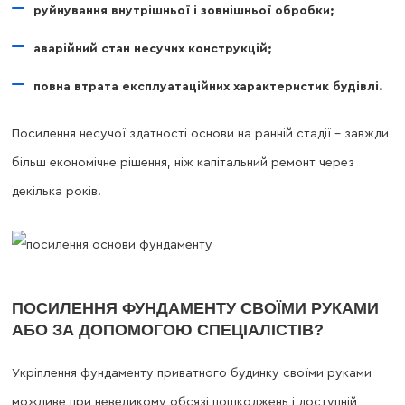
руйнування внутрішньої і зовнішньої обробки;
аварійний стан несучих конструкцій;
повна втрата експлуатаційних характеристик будівлі.
Посилення несучої здатності основи на ранній стадії – завжди
більш економічне рішення, ніж капітальний ремонт через
декілька років.
ПОСИЛЕННЯ ФУНДАМЕНТУ СВОЇМИ РУКАМИ
АБО ЗА ДОПОМОГОЮ СПЕЦІАЛІСТІВ?
Укріплення фундаменту приватного будинку своїми руками
можливе при невеликому обсязі пошкоджень і доступній