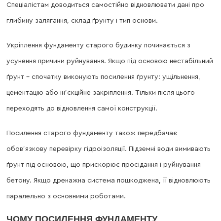
Спеціалістам доводиться самостійно відновлювати дані про
глибину залягання, склад ґрунту і тип основи.
Укріплення фундаменту старого будинку починається з
усунення причини руйнування. Якщо під основою нестабільний
ґрунт – спочатку виконують посилення ґрунту: ущільнення,
цементацію або ін’єкційне закріплення. Тільки після цього
переходять до відновлення самої конструкції.
Посилення старого фундаменту також передбачає
обов’язкову перевірку гідроізоляції. Підземні води вимивають
ґрунт під основою, що прискорює просідання і руйнування
бетону. Якщо дренажна система пошкоджена, її відновлюють
паралельно з основними роботами.
ЧОМУ ПОСИЛЕННЯ ФУНДАМЕНТУ