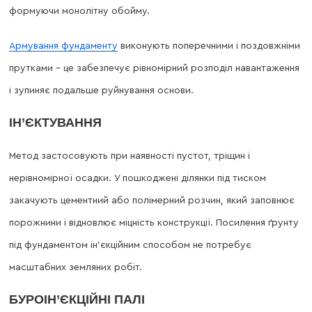
формуючи монолітну обойму.
Армування фундаменту
виконують поперечними і поздовжніми
прутками – це забезпечує рівномірний розподіл навантаження
і зупиняє подальше руйнування основи.
ІН’ЄКТУВАННЯ
Метод застосовують при наявності пустот, тріщин і
нерівномірної осадки. У пошкоджені ділянки під тиском
закачують цементний або полімерний розчин, який заповнює
порожнини і відновлює міцність конструкції. Посилення ґрунту
під фундаментом ін’єкційним способом не потребує
масштабних земляних робіт.
БУРОІН’ЄКЦІЙНІ ПАЛІ