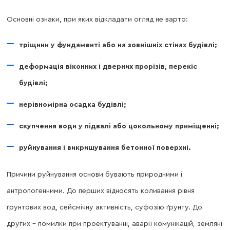
Основні ознаки, при яких відкладати огляд не варто:
тріщини у фундаменті або на зовнішніх стінах будівлі;
деформація віконних і дверних прорізів, перекіс
будівлі;
нерівномірна осадка будівлі;
скупчення води у підвалі або цокольному приміщенні;
руйнування і викришування бетонної поверхні.
Причини руйнування основи бувають природними і
антропогенними. До перших відносять коливання рівня
ґрунтових вод, сейсмічну активність, суфозію ґрунту. До
других – помилки при проектуванні, аварії комунікацій, земляні