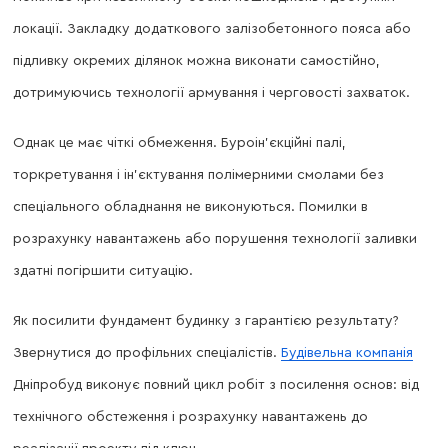
локації. Закладку додаткового залізобетонного пояса або
підливку окремих ділянок можна виконати самостійно,
дотримуючись технології армування і черговості захваток.
Однак це має чіткі обмеження. Буроін’єкційні палі,
торкретування і ін’єктування полімерними смолами без
спеціального обладнання не виконуються. Помилки в
розрахунку навантажень або порушення технології заливки
здатні погіршити ситуацію.
Як посилити фундамент будинку з гарантією результату?
Звернутися до профільних спеціалістів.
Будівельна компанія
Дніпробуд виконує повний цикл робіт з посилення основ: від
технічного обстеження і розрахунку навантажень до