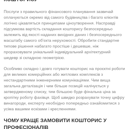
Послуги з правильного фінансового планування зазвичай
оплачуються окремо від самого будівництва і багато клієнтів
логічно цікавляться принципами ціноутворення. Насправді
підсумкова вартість складання кошторису безпосередньо
залежить від якості наданих вихідних даних і безпосереднього
масштабу самого об'єкта нерухомості. Обробити стандартне
типове рішення набагато простіше і дешевше, ніж
прораховувати унікальний індивідуальний архітектурний
шедевр зі складною геометрією.
Особливо складно і довго готувати кошторис на проєктні роботи
для великих комерційних або житлових комплексів з
нестандартними інженерними комунікаціями. Чим вища
загальна деталізація і чим більше позицій налічується у
затвердженому списку, тим більшою буде фінальна ціна за
кропітку роботу фахівця. Щоб швидко розрахувати точну цифру
винагороди, експерту необхідно попередньо ознайомитися з
усіма вашими ескізами і кресленнями.
ЧОМУ КРАЩЕ ЗАМОВИТИ КОШТОРИС У
ПРОФЕСІОНАЛІВ