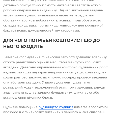
максимально розгорнутий план майбутніх витрат, який
детально описує точну кількість матеріалів і вартість кожної
робочої операції на майданчику. Під час виконання завдань
умови можуть дещо змінюватися через непередбачені
обставини або нові побажання власника, і тоді обов'язково
складається довідка про зміни до кошторису для юридичної
фіксації нових домовленостей між сторонами.
ДЛЯ ЧОГО ПОТРІБЕН КОШТОРИС І ЩО ДО
НЬОГО ВХОДИТЬ
Завчасне формування фінансової звітності дозволяє власнику
об'єкта реалістично оцінити масштаби майбутніх грошових
вкладень. Детально опрацьований кошторис будівельних робіт
надійно захищає від вкрай неприємних ситуацій, коли виділені
кошти раптово закінчуються прямо посеред процесу зведення
стін або монтажу даху. У цьому документі дуже чітко
розписаний кожен технологічний етап, тому замовник завжди
знає, скільки коштує заливка фундаменту, штукатурка або
встановлення віконних блоків.
Будь-яке повноцінне
будівництво будинків
вимагає абсолютної
прозорості у фінансових питаннях з першого ж дня співпраці.