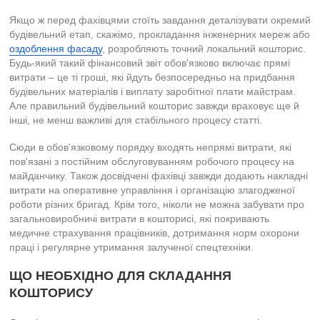
Якщо ж перед фахівцями стоїть завдання деталізувати окремий
будівельний етап, скажімо, прокладання інженерних мереж або
оздоблення фасаду
, розробляють точний локальний кошторис.
Будь-який такий фінансовий звіт обов'язково включає прямі
витрати – це ті гроші, які йдуть безпосередньо на придбання
будівельних матеріалів і виплату заробітної плати майстрам.
Але правильний будівельний кошторис завжди враховує ще й
інші, не менш важливі для стабільного процесу статті.
Сюди в обов'язковому порядку входять непрямі витрати, які
пов'язані з постійним обслуговуванням робочого процесу на
майданчику. Також досвідчені фахівці завжди додають накладні
витрати на оперативне управління і організацію злагодженої
роботи різних бригад. Крім того, ніколи не можна забувати про
загальновиробничі витрати в кошторисі, які покривають
медичне страхування працівників, дотримання норм охорони
праці і регулярне утримання залученої спецтехніки.
ЩО НЕОБХІДНО ДЛЯ СКЛАДАННЯ
КОШТОРИСУ