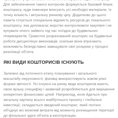
Для забезпечення такого контролю формується базовий бланк
кошторису, куди інженери вписують усі необхідні матеріали, їх
точну кількість і актуальну ринкову ціну. Додатково до цього
пакета готується спеціальна відомість ресурсів до локального
кошторису, яка допомагає жорстко контролювати закупівлі і не
купувати нічого зайвого під час поїздок до будівельних
гіпермаркетів. Грамотно розрахований кошторис на будівельні
роботи дисциплінує виконавців, оскільки вони втрачають
можливість безпідставно завищувати свої розцінки у процесі
реалізації об'єкта.
ЯКІ ВИДИ КОШТОРИСІВ ІСНУЮТЬ
Залежно від поточного етапу планування і загального
масштабу нерухомості, фахівці використовують зовсім різні
форми звітності. Усі існуючі на ринку види кошторисів мають
свою вузьку специфіку і зазвичай розробляються для вирішення
конкретних фінансових цілей. Наприклад, коли йдеться про
загальну картину всього майбутнього проєкту і глобальні
інвестиції, складається зведений кошторис, який логічно
об'єднує всі можливі витрати від моменту розчищення території
до фінальної здачі об'єкта в експлуатацію.