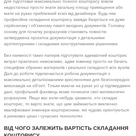
Для підготовки максимально точного кошторису зовсім
недостатньо просто знати загальну площу приміщення або
мати на руках приблизний ескіз від дизайнера. Будь-яке
професійне складання кошторису завжди базується на дуже
серйозному і об'ємному пакеті вихідних документів. Головну
основу для початку розрахунків становить повністю
затверджена проєктна документація з детальними
архітектурними і складними конструктивними рішеннями.
Без наявності таких паперів підготувати адекватний кошторис
витрат практично неможливо, адже інженер просто не бачить
специфіки обраних матеріалів і реальної складності всіх вузлів.
Далі до роботи підключається робоча документація з
максимально деталізованими кресленнями для безпосередніх
виконавців на об'єкті. Тільки маючи на руках усі ці підтверджені
дані, профільний фахівець може починати свої математичні
розрахунки. Якщо вас коли-небудь цікавило, хто складає
кошторис, то варто знати, що цим займаються виключно
кваліфіковані інженери-кошторисники, які чудово орієнтуються
в ринкових цінах і сучасних технологіях.
ВІД ЧОГО ЗАЛЕЖИТЬ ВАРТІСТЬ СКЛАДАННЯ
КОШТОРИСУ