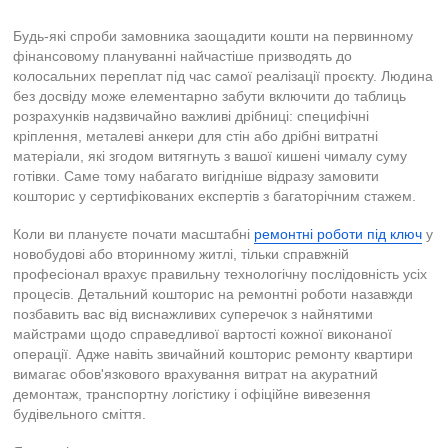
Будь-які спроби замовника заощадити кошти на первинному
фінансовому плануванні найчастіше призводять до
колосальних переплат під час самої реалізації проєкту. Людина
без досвіду може елементарно забути включити до таблиць
розрахунків надзвичайно важливі дрібниці: специфічні
кріплення, металеві анкери для стін або дрібні витратні
матеріали, які згодом витягнуть з вашої кишені чималу суму
готівки. Саме тому набагато вигідніше відразу замовити
кошторис у сертифікованих експертів з багаторічним стажем.
Коли ви плануєте почати масштабні
ремонтні роботи під ключ
у
новобудові або вторинному житлі, тільки справжній
професіонал врахує правильну технологічну послідовність усіх
процесів. Детальний кошторис на ремонтні роботи назавжди
позбавить вас від виснажливих суперечок з найнятими
майстрами щодо справедливої вартості кожної виконаної
операції. Адже навіть звичайний кошторис ремонту квартири
вимагає обов'язкового врахування витрат на акуратний
демонтаж, транспортну логістику і офіційне вивезення
будівельного сміття.