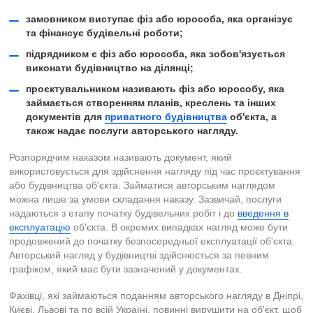
замовником виступає фіз або юрособа, яка організує
та фінансує будівельні роботи;
підрядником є ​​фіз або юрособа, яка зобов'язується
виконати будівництво на ділянці;
проєктувальником називають фіз або юрособу, яка
займається створенням планів, креслень та інших
документів для
приватного будівництва
об'єкта, а
також надає послуги авторського нагляду.
Розпорядчим наказом називають документ, який
використовується для здійснення нагляду під час проєктування
або будівництва об'єкта. Займатися авторським наглядом
можна лише за умови складання наказу. Зазвичай, послуги
надаються з етапу початку будівельних робіт і до
введення в
експлуатацію
об'єкта. В окремих випадках нагляд може бути
продовжений до початку безпосередньої експлуатації об'єкта.
Авторський нагляд у будівництві здійснюється за певним
графіком, який має бути зазначений у документах.
Фахівці, які займаються поданням авторського нагляду в Дніпрі,
Києві, Львові та по всій Україні, повинні вирушити на об'єкт, щоб