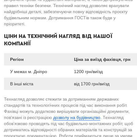
правил техніки безпеки. Технічний нагляд дозволяє врахувати
найдрібніші деталі, забезпечуючи повну відповідність проєкту
будівельним нормам. Дотримання ГОСТів також буде у
пріоритеті.
ЦІНИ НА ТЕХНІЧНИЙ НАГЛЯД ВІД НАШОЇ
КОМПАНІЇ
Регіон
Ціна за виїзд фахівця, грн
У межах м. Дніпро
1200 грн/виїзд
В інші міста
від 1700 грн/виїзд
Технагляд дозволяє стежити за дотриманням державних
стандартів та технологічних процесів під час виконання робіт.
Фахівці можуть додатково вирішувати організаційні документи,
пов'язані із реєстрацією
дозволу на будівництво
. Технагляд
обов'язково проводять під час будівельно-монтажних робіт, щоб
дотриматись відповідності обраних матеріалів та конструкцій за
проєктною документацією. Роботи приймаються лише за умови