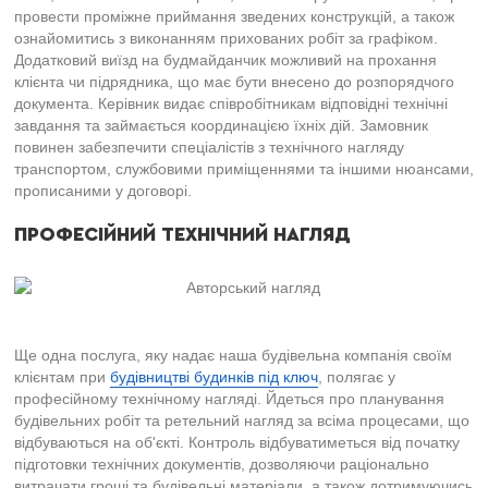
провести проміжне приймання зведених конструкцій, а також
ознайомитись з виконанням прихованих робіт за графіком.
Додатковий виїзд на будмайданчик можливий на прохання
клієнта чи підрядника, що має бути внесено до розпорядчого
документа. Керівник видає співробітникам відповідні технічні
завдання та займається координацією їхніх дій. Замовник
повинен забезпечити спеціалістів з технічного нагляду
транспортом, службовими приміщеннями та іншими нюансами,
прописаними у договорі.
ПРОФЕСІЙНИЙ ТЕХНІЧНИЙ НАГЛЯД
Ще одна послуга, яку надає наша будівельна компанія своїм
клієнтам при
будівництві будинків під ключ
, полягає у
професійному технічному нагляді. Йдеться про планування
будівельних робіт та ретельний нагляд за всіма процесами, що
відбуваються на об'єкті. Контроль відбуватиметься від початку
підготовки технічних документів, дозволяючи раціонально
витрачати гроші та будівельні матеріали, а також дотримуючись