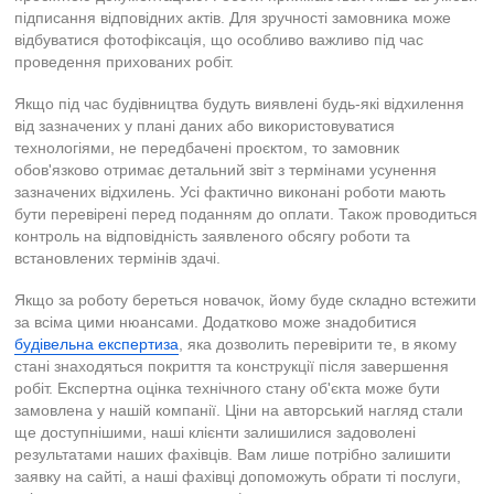
підписання відповідних актів. Для зручності замовника може
відбуватися фотофіксація, що особливо важливо під час
проведення прихованих робіт.
Якщо під час будівництва будуть виявлені будь-які відхилення
від зазначених у плані даних або використовуватися
технологіями, не передбачені проєктом, то замовник
обов'язково отримає детальний звіт з термінами усунення
зазначених відхилень. Усі фактично виконані роботи мають
бути перевірені перед поданням до оплати. Також проводиться
контроль на відповідність заявленого обсягу роботи та
встановлених термінів здачі.
Якщо за роботу береться новачок, йому буде складно встежити
за всіма цими нюансами. Додатково може знадобитися
будівельна експертиза
, яка дозволить перевірити те, в якому
стані знаходяться покриття та конструкції після завершення
робіт. Експертна оцінка технічного стану об'єкта може бути
замовлена ​​у нашій компанії. Ціни на авторський нагляд стали
ще доступнішими, наші клієнти залишилися задоволені
результатами наших фахівців. Вам лише потрібно залишити
заявку на сайті, а наші фахівці допоможуть обрати ті послуги,