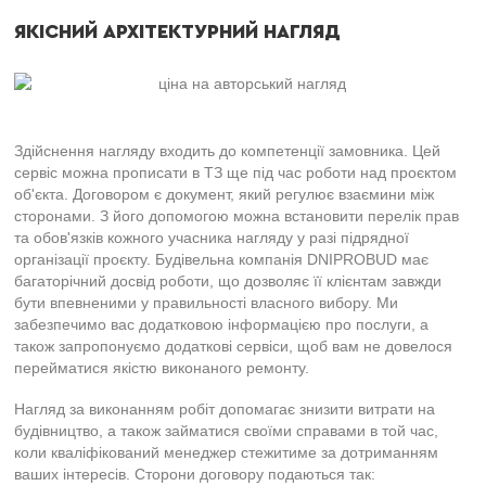
ЯКІСНИЙ АРХІТЕКТУРНИЙ НАГЛЯД
Здійснення нагляду входить до компетенції замовника. Цей
сервіс можна прописати в ТЗ ще під час роботи над проєктом
об'єкта. Договором є документ, який регулює взаємини між
сторонами. З його допомогою можна встановити перелік прав
та обов'язків кожного учасника нагляду у разі підрядної
організації проєкту. Будівельна компанія DNIPROBUD має
багаторічний досвід роботи, що дозволяє її клієнтам завжди
бути впевненими у правильності власного вибору. Ми
забезпечимо вас додатковою інформацією про послуги, а
також запропонуємо додаткові сервіси, щоб вам не довелося
перейматися якістю виконаного ремонту.
Нагляд за виконанням робіт допомагає знизити витрати на
будівництво, а також займатися своїми справами в той час,
коли кваліфікований менеджер стежитиме за дотриманням
ваших інтересів. Сторони договору подаються так: