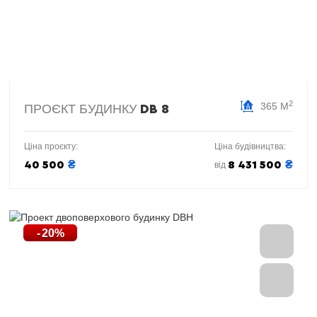
2
365 М
ПРОЄКТ БУДИНКУ
DB 8
Ціна проєкту:
Ціна будівництва:
₴
₴
40 500
8 431 500
від