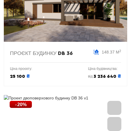
2
148.37 М
ПРОЄКТ БУДИНКУ
DB 36
Ціна проєкту:
Ціна будівництва:
₴
₴
25 100
3 236 640
від