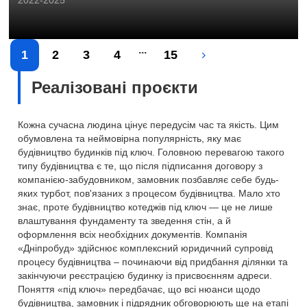
2022-2025
...
1
2
3
4
15
Реалізовані проєкти
Кожна сучасна людина цінує передусім час та якість. Цим
обумовлена ​​та неймовірна популярність, яку має
будівництво будинків під ключ. Головною перевагою такого
типу будівництва є те, що після підписання договору з
компанією-забудовником, замовник позбавляє себе будь-
яких турбот, пов'язаних з процесом будівництва. Мало хто
знає, проте будівництво котеджів під ключ — це не лише
влаштування фундаменту та зведення стін, а й
оформлення всіх необхідних документів. Компанія
«Дніпробуд» здійснює комплексний юридичний супровід
процесу будівництва – починаючи від придбання ділянки та
закінчуючи реєстрацією будинку із присвоєнням адреси.
Поняття «під ключ» передбачає, що всі нюанси щодо
будівництва, замовник і підрядник обговорюють ще на етапі