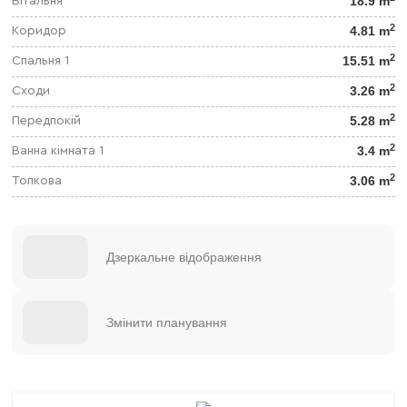
18.9 m
Вітальня
2
4.81 m
Коридор
2
15.51 m
Спальня 1
2
3.26 m
Сходи
2
5.28 m
Передпокій
2
3.4 m
Ванна кімната 1
2
3.06 m
Топкова
Дзеркальне відображення
Змінити планування