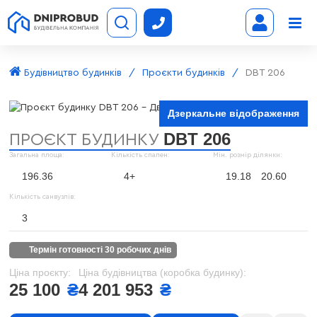
Будівництво будинків
Проєкти будинків
DBT 206
Дзеркальне відображення
DBT 206
ПРОЄКТ БУДИНКУ
Загальна площа:
Кількість спален:
Мін. розмір ділянки:
196.36
4+
19.18
20.60
Кількість санвузлів:
3
термін готовності 30 робочих днів
Ціна проєкту:
Ціна будівництва (коробка будинку):
25 100
₴
4 201 953
₴