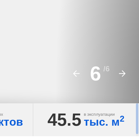
6
/
6
45.5
ых
в эксплуатации
2
ктов
тыс. м