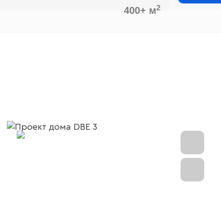
2
400+ м