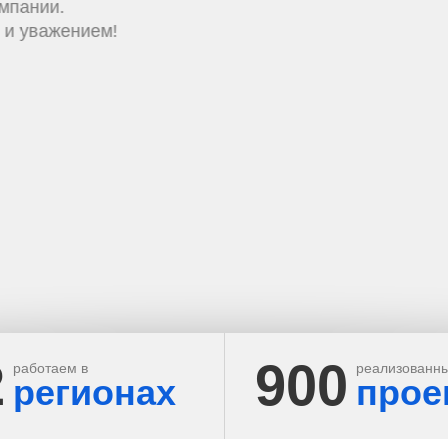
2
900
работаем в
реализованн
регионах
прое