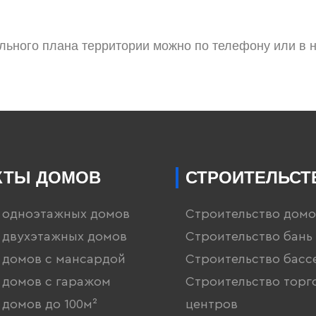
ального плана территории можно по телефону или в 
КТЫ ДОМОВ
СТРОИТЕЛЬСТ
 одноэтажных домов
Строительство домо
 двухэтажных домов
Строительство бань 
 домов с мансардой
Строительство басс
 домов с гаражом
Строительство торг
домов до 100м²
центров