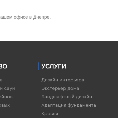
нашем офисе в Днепре.
ВО
УСЛУГИ
в
Дизайн интерьера
и саун
Экстерьер дома
ейнов
Ландшафтный дизайн
овых
Адаптация фундамента
Кровля