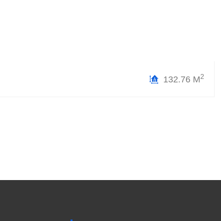
2
132.76 М