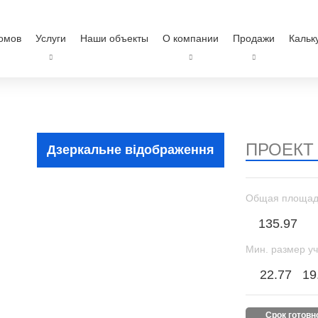
омов
Услуги
Наши объекты
О компании
Продажи
Кальк
ПРОЕКТ
Дзеркальне відображення
Общая площад
135.97
Мин. размер уч
22.77
19
срок готов