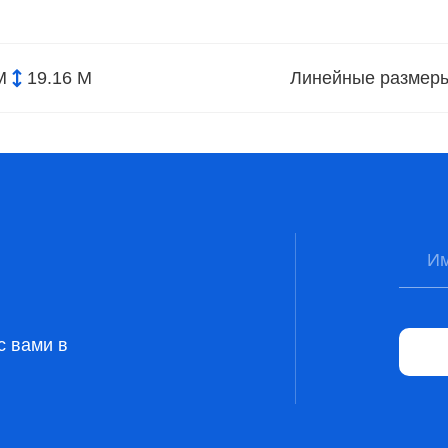
М
19.16 М
Линейные размер
с вами в