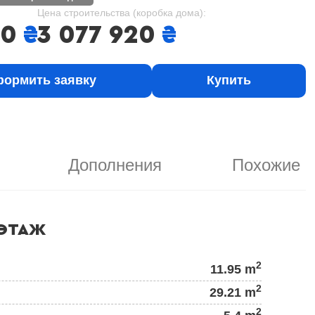
Цена строительства (коробка дома):
00
₴
3 077 920
₴
ормить заявку
Купить
Дополнения
Похожие
ЭТАЖ
2
11.95 m
2
29.21 m
2