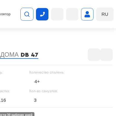
RU
улятор
 ДОМА
DB 47
ь:
Количество спалень:
4+
астка:
Кол-во санузлов:
.16
3
ности 30 рабочих дней