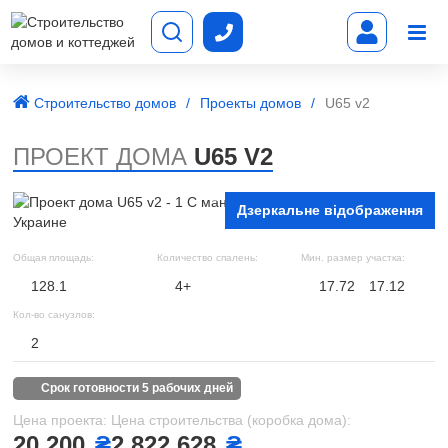
Строительство домов
Проекты домов
U65 v2
ПРОЕКТ ДОМА
U65 V2
Дзеркальне відображення
Общая площадь:
Количество спалень:
Мин. размер участка:
128.1
4+
17.72
17.12
Кол-во санузлов:
2
срок готовности 5 рабочих дней
Цена проекта:
Цена строительства (коробка дома):
20 200
₴
2 822 628
₴