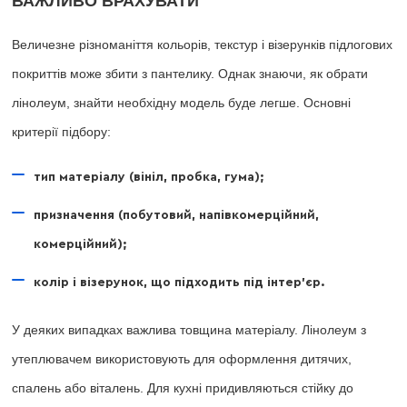
ВАЖЛИВО ВРАХУВАТИ
Величезне різноманіття кольорів, текстур і візерунків підлогових
покриттів може збити з пантелику. Однак знаючи, як обрати
лінолеум, знайти необхідну модель буде легше. Основні
критерії підбору:
тип матеріалу (вініл, пробка, гума);
призначення (побутовий, напівкомерційний,
комерційний);
колір і візерунок, що підходить під інтер'єр.
У деяких випадках важлива товщина матеріалу. Лінолеум з
утеплювачем використовують для оформлення дитячих,
спалень або віталень. Для кухні придивляються стійку до