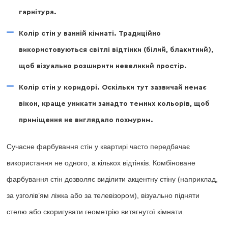
гарнітура.
Колір стін у ванній кімнаті. Традиційно
використовуються світлі відтінки (білий, блакитний),
щоб візуально розширити невеликий простір.
Колір стін у коридорі. Оскільки тут зазвичай немає
вікон, краще уникати занадто темних кольорів, щоб
приміщення не виглядало похмурим.
Сучасне фарбування стін у квартирі часто передбачає
використання не одного, а кількох відтінків. Комбіноване
фарбування стін дозволяє виділити акцентну стіну (наприклад,
за узголів’ям ліжка або за телевізором), візуально підняти
стелю або скоригувати геометрію витягнутої кімнати.