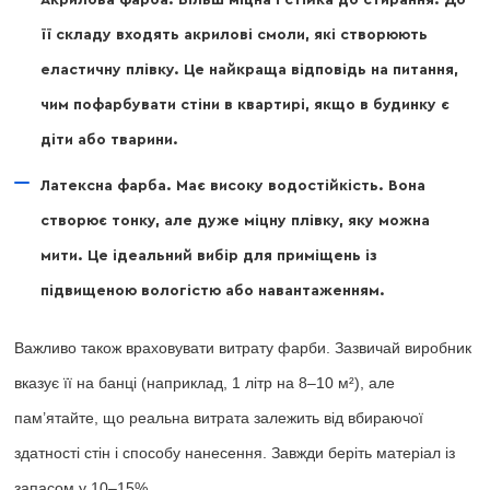
її складу входять акрилові смоли, які створюють
еластичну плівку. Це найкраща відповідь на питання,
чим пофарбувати стіни в квартирі, якщо в будинку є
діти або тварини.
Латексна фарба. Має високу водостійкість. Вона
створює тонку, але дуже міцну плівку, яку можна
мити. Це ідеальний вибір для приміщень із
підвищеною вологістю або навантаженням.
Важливо також враховувати витрату фарби. Зазвичай виробник
вказує її на банці (наприклад, 1 літр на 8–10 м²), але
пам’ятайте, що реальна витрата залежить від вбираючої
здатності стін і способу нанесення. Завжди беріть матеріал із
запасом у 10–15%.