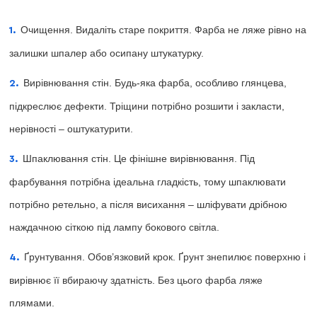
Очищення. Видаліть старе покриття. Фарба не ляже рівно на
залишки шпалер або осипану штукатурку.
Вирівнювання стін. Будь-яка фарба, особливо глянцева,
підкреслює дефекти. Тріщини потрібно розшити і закласти,
нерівності – оштукатурити.
Шпаклювання стін. Це фінішне вирівнювання. Під
фарбування потрібна ідеальна гладкість, тому шпаклювати
потрібно ретельно, а після висихання – шліфувати дрібною
наждачною сіткою під лампу бокового світла.
Ґрунтування. Обов’язковий крок. Ґрунт знепилює поверхню і
вирівнює її вбираючу здатність. Без цього фарба ляже
плямами.