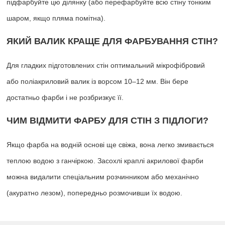
підфарбуйте цю ділянку (або перефарбуйте всю стіну тонким
шаром, якщо пляма помітна).
ЯКИЙ ВАЛИК КРАЩЕ ДЛЯ ФАРБУВАННЯ СТІН?
Для гладких підготовлених стін оптимальний мікрофібровий
або поліакриловий валик із ворсом 10–12 мм. Він бере
достатньо фарби і не розбризкує її.
ЧИМ ВІДМИТИ ФАРБУ ДЛЯ СТІН З ПІДЛОГИ?
Якщо фарба на водній основі ще свіжа, вона легко змивається
теплою водою з ганчіркою. Засохлі краплі акрилової фарби
можна видалити спеціальним розчинником або механічно
(акуратно лезом), попередньо розмочивши їх водою.