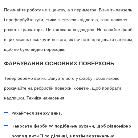
Починайте роботу не з центру, а з периметра. Візьміть пензель
і профарбуйте кути, стики зі стелею і підлогою, зони навколо
розеток і радіаторів. Це так звана «відводка». Не давайте фарбі
в цих місцях висохнути до того, як почнете працювати валиком,
щоб не було видно переходів.
ФАРБУВАННЯ ОСНОВНИХ ПОВЕРХОНЬ
Тепер беремо валик. Занурте його у фарбу і обов’язково
розкачайте на ребристій поверхні кюветки, щоб прибрати
надлишки. Техніка нанесення:
Рухайтеся зверху вниз.
Наносьте фарбу W-подібними рухами, щоб рівномірно
розподілити її по ділянці, а потім вертикально