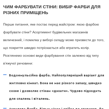
ЧИМ ФАРБУВАТИ СТІНИ: ВИБІР ФАРБИ ДЛЯ
РІЗНИХ ПРИМІЩЕНЬ
Перше питання, яке постає перед майстром: якою фарбою
фарбувати стіни? Асортимент будівельних магазинів
величезний, і помилка у виборі складу може призвести до того,
що покриття швидко потріскається або втратить колір.
Розглянемо основні види фарбування стін залежно від типу
в’яжучої речовини:
Водоемульсійна фарба. Найпопулярніший варіант для
житлових кімнат. Вона не має різкого запаху, швидко
сохне і дозволяє стінам «дихати». Чудово підходить
для спалень і віталень.
Акрилова фарба. Більш міцна і стійка до стирання. До