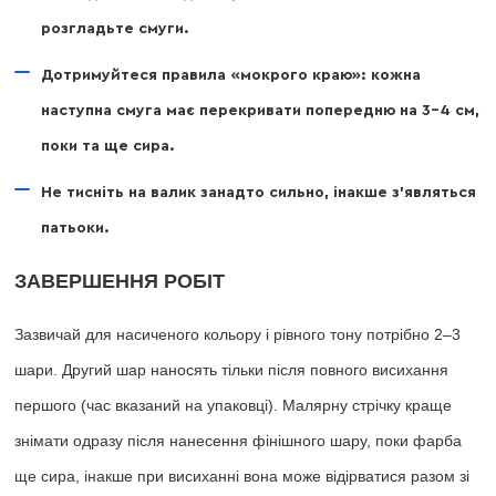
розгладьте смуги.
Дотримуйтеся правила «мокрого краю»: кожна
наступна смуга має перекривати попередню на 3–4 см,
поки та ще сира.
Не тисніть на валик занадто сильно, інакше з’являться
патьоки.
ЗАВЕРШЕННЯ РОБІТ
Зазвичай для насиченого кольору і рівного тону потрібно 2–3
шари. Другий шар наносять тільки після повного висихання
першого (час вказаний на упаковці). Малярну стрічку краще
знімати одразу після нанесення фінішного шару, поки фарба
ще сира, інакше при висиханні вона може відірватися разом зі