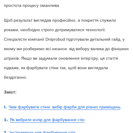
простота процесу оманлива.
Щоб результат виглядав професійно, а покриття служило
роками, необхідно строго дотримуватися технології.
Спеціалісти компанії Dniprobud підготували детальний гайд, у
якому ми розберемо всі нюанси: від вибору валика до фінішних
штрихів. Якщо ви задумали оновлення інтер’єру, ця стаття
підкаже, як фарбувати стіни так, щоб вони виглядали
бездоганно.
Зміст:
Чим фарбувати стіни: вибір фарби для різних приміщень
Як вибрати колір для фарбування стін
Інструменти для фарбування стін