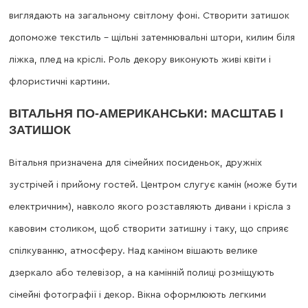
виглядають на загальному світлому фоні. Створити затишок
допоможе текстиль – щільні затемнювальні штори, килим біля
ліжка, плед на кріслі. Роль декору виконують живі квіти і
флористичні картини.
ВІТАЛЬНЯ ПО-АМЕРИКАНСЬКИ: МАСШТАБ І
ЗАТИШОК
Вітальня призначена для сімейних посиденьок, дружніх
зустрічей і прийому гостей. Центром слугує камін (може бути
електричним), навколо якого розставляють дивани і крісла з
кавовим столиком, щоб створити затишну і таку, що сприяє
спілкуванню, атмосферу. Над каміном вішають велике
дзеркало або телевізор, а на камінній полиці розміщують
сімейні фотографії і декор. Вікна оформлюють легкими