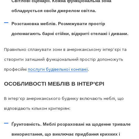
Світлові сценарії. Кожна функціональна зона
обладнується своїм джерелом світла.
Розстановка меблів. Розмежувати простір
допомагають барні стійки, відкриті стелажі і дивани.
Правильно спланувати зони в американському інтер’єрі та
створити затишний функціональний простір допоможуть
професійні
послуги будівельної компанії
.
ОСОБЛИВОСТІ МЕБЛІВ В ІНТЕР’ЄРІ
В інтер’єр американського будинку включають меблі, що
відповідають кільком критеріям:
Ґрунтовність. Меблі розраховані на щоденне тривале
використання, що виключає придбання крихких і