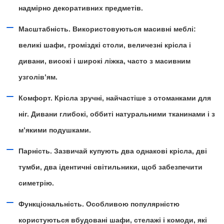
надмірно декоративних предметів.
Масштабність. Використовуються масивні меблі:
великі шафи, громіздкі столи, величезні крісла і
дивани, високі і широкі ліжка, часто з масивним
узголів’ям.
Комфорт. Крісла зручні, найчастіше з отоманками для
ніг. Дивани глибокі, оббиті натуральними тканинами і з
м’якими подушками.
Парність. Зазвичай купують два однакові крісла, дві
тумби, два ідентичні світильники, щоб забезпечити
симетрію.
Функціональність. Особливою популярністю
користуються вбудовані шафи, стелажі і комоди, які