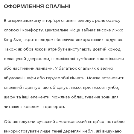
ОФОРМЛЕННЯ СПАЛЬНІ
В американському інтер’єрі спальня виконує роль оазису
спокою і комфорту. Центральне місце займає високе ліжко
King Size, вкрите пледом і безліччю декоративних подушок.
Також як обов’язкові атрибути виступають довгий комод,
оснащений дзеркалом, і приліжкові тумбочки з настільними
або настінними лампами. У багатьох спальнях є великі
вбудовані шафи або гардеробні кімнати. Можна встановити
спальний гарнітур, що об’єднує ліжко, приліжкові тумби,
шафу та інші елементи. Можливе облаштування зони для
читання з кріслом і торшером.
Облаштовуючи сучасний американський інтер’єр, потрібно
використовувати лише темні дерев’яні меблі, які вишукано