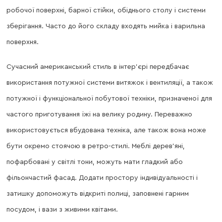
робочої поверхні, барної стійки, обіднього столу і системи
зберігання. Часто до його складу входять мийка і варильна
поверхня.
Сучасний американський стиль в інтер’єрі передбачає
використання потужної системи витяжок і вентиляції, а також
потужної і функціональної побутової техніки, призначеної для
частого приготування їжі на велику родину. Переважно
використовується вбудована техніка, але також вона може
бути окремо стоячою в ретро-стилі. Меблі дерев’яні,
пофарбовані у світлі тони, можуть мати гладкий або
фільончастий фасад. Додати простору індивідуальності і
затишку допоможуть відкриті полиці, заповнені гарним
посудом, і вази з живими квітами.