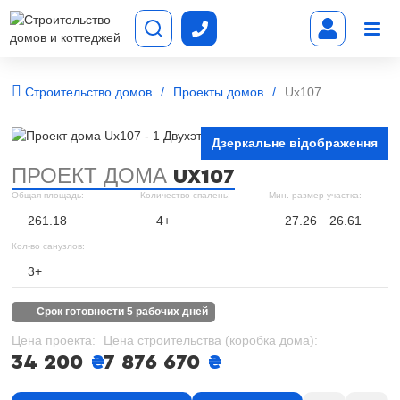
Строительство домов
Проекты домов
Ux107
Дзеркальне відображення
ПРОЕКТ ДОМА
UX107
Общая площадь:
Количество спалень:
Мин. размер участка:
261.18
4+
27.26
26.61
Кол-во санузлов:
3+
срок готовности 5 рабочих дней
Цена проекта:
Цена строительства (коробка дома):
34 200
₴
7 876 670
₴