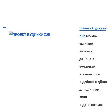
Проект будинку
Z25
можна
сміливо
назвати
даниною
сучасним
віянням. Він
відмінно підійд
для ділянки,
який
відрізняється