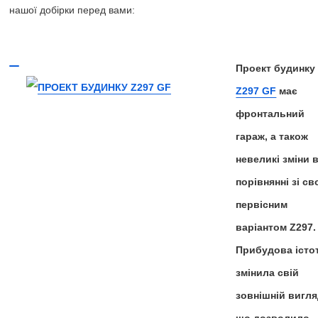
нашої добірки перед вами:
Проект будинку
Z297 GF
має
фронтальний
гараж, а також
невеликі зміни 
порівнянні зі св
первісним
варіантом Z297.
Прибудова істо
змінила свій
зовнішній вигля