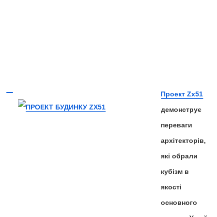
Проект Zx51
демонструє
переваги
архітекторів,
які обрали
кубізм в
якості
основного