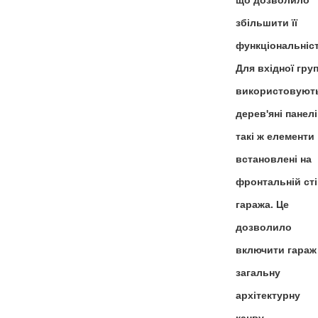
що дозволило
збільшити її
функціональніст
Для вхідної гру
використовуют
дерев'яні панелі,
такі ж елементи
встановлені на
фронтальній сті
гаража. Це
дозволило
включити гараж
загальну
архітектурну