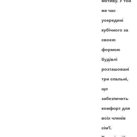
мотиву. У той
же час
усередині
кубічного за
своєю
формою
будівлі
розташовані
три спальні,
що
забезпечить
комфорт для
всіх членів
сім'ї.