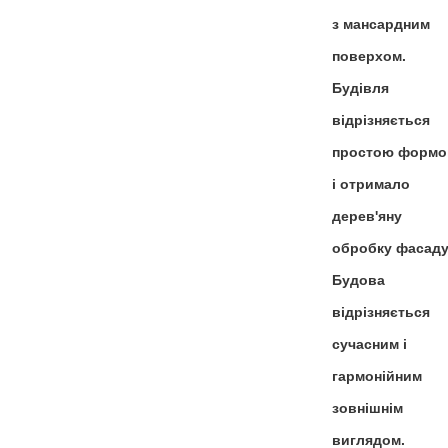
з мансардним
поверхом.
Будівля
відрізняється
простою форм
і отримало
дерев'яну
обробку фасаду
Будова
відрізняється
сучасним і
гармонійним
зовнішнім
виглядом.