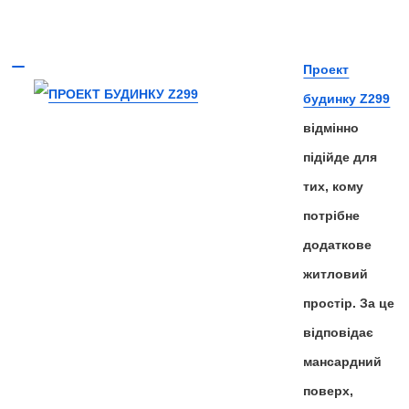
Проект
будинку Z299
відмінно
підійде для
тих, кому
потрібне
додаткове
житловий
простір. За це
відповідає
мансардний
поверх,