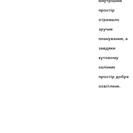
Внутрішній
простір
отримало
зручне
планування, а
завдяки
кутовому
склінню
простір добре
освітлене.