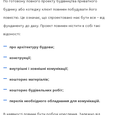
По готовому повного проекту будівництва приватного
будинку або котеджу клієнт повинен побудувати його
повністю. Це означає, що спроектовано має бути все - від
фундаменту до даху. Проект повинен містити в собі такі
відомості:
про архітектуру будови;
конструкції;
внутрішні і зовнішні комунікації;
кошторис матеріалів;
кошторис будівельних робіт;
перелік необхідного обладнання для комунікацій.
В наявності повинні бути робочі креслення. Залежно від