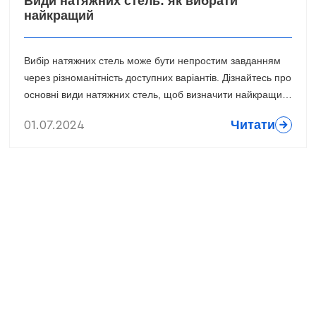
Види натяжних стель: як вибрати
найкращий
Вибір натяжних стель може бути непростим завданням
через різноманітність доступних варіантів. Дізнайтесь про
основні види натяжних стель, щоб визначити найкращий
варіант для вашого інтер'єру.
Читати
01.07.2024