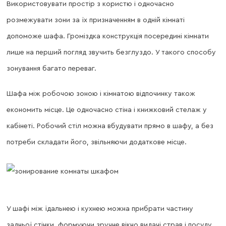
Використовувати простір з користю і одночасно
розмежувати зони за їх призначенням в одній кімнаті
допоможе шафа. Громіздка конструкція посередині кімнати
лише на перший погляд звучить безглуздо. У такого способу
зонування багато переваг.
Шафа між робочою зоною і кімнатою відпочинку також
економить місце. Це одночасно стіна і книжковий стелаж у
кабінеті. Робочий стіл можна вбудувати прямо в шафу, а без
потреби складати його, звільняючи додаткове місце.
У шафі між їдальнею і кухнею можна прибрати частину
задньої стінки, формуючи зручне вікно видачі страв і посуду.