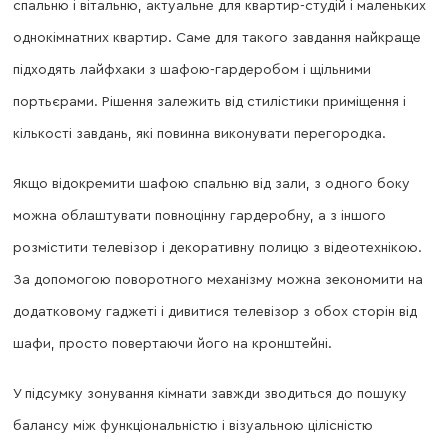
спальню і вітальню, актуальне для квартир-студій і маленьких
однокімнатних квартир. Саме для такого завдання найкраще
підходять лайфхаки з шафою-гардеробом і щільними
портьєрами. Рішення залежить від стилістики приміщення і
кількості завдань, які повинна виконувати перегородка.
Якщо відокремити шафою спальню від зали, з одного боку
можна облаштувати повноцінну гардеробну, а з іншого
розмістити телевізор і декоративну полицю з відеотехнікою.
За допомогою поворотного механізму можна зекономити на
додатковому гаджеті і дивитися телевізор з обох сторін від
шафи, просто повертаючи його на кронштейні.
У підсумку зонування кімнати завжди зводиться до пошуку
балансу між функціональністю і візуальною цілісністю