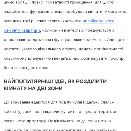
шумоізоляції і повної приватності приміщення, для цього
знадобиться фундаментальна перебудова кімнати. У багатьох
випадках такі рішення стають частиною
дизайнерського
ремонту квартири
, коли зміни в інтер’єрі поєднуються з
оновленням оздоблення і функціональних елементів. Але щоб
досягти цікавого візуального ефекту, додати оригінальності
класичному плануванню і ненав’язливо розмежувати простір,
його цілком достатньо.
НАЙПОПУЛЯРНІШІ ІДЕЇ, ЯК РОЗДІЛИТИ
КІМНАТУ НА ДВІ ЗОНИ
До зонування вдаються для поділу кухні і їдальні, спальні і
кабінету, зали і зони відпочинку, дитячої ігрової території і
загального простору. Поділ кімнати на дві зони можна
здійснити за допомогою різних матеріалів, декоративних