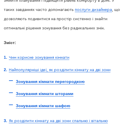
змінити планування і підвищити рівень комфорту в домі. У
таких завданнях часто допомагають
послуги дизайнера
, що
дозволяють подивитися на простір системно і знайти
оптимальні рішення зонування без радикальних змін.
Зміст:
Чим корисне зонування кімнати
Найпопулярніші ідеї, як розділити кімнату на дві зони
Зонування кімнати перегородкою
Зонування кімнати шторами
Зонування кімнати шафою
Як розділити кімнату на дві зони спальню і вітальню