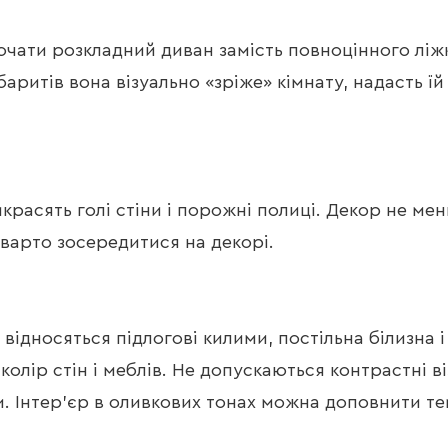
ключати розкладний диван замість повноцінного лі
аритів вона візуально «зріже» кімнату, надасть ї
красять голі стіни і порожні полиці. Декор не м
 варто зосередитися на декорі.
ідносяться підлогові килими, постільна білизна 
ір стін і меблів. Не допускаються контрастні віз
и. Інтер’єр в оливкових тонах можна доповнити т