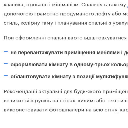
класика, прованс і мінімалізм. Спальня в такому
допомогою грамотно продуманого лофту або мод
стиль, колірну гаму і планування спальні з урах
При оформленні спальні варто відштовхуватися в
не перевантажувати приміщення меблями і д
оформлювати кімнату в одному-трьох кольора
облаштовувати кімнату з позиції мультифунк
Рекомендації актуальні для будь-якого приміщен
великих візерунків на стінах, килимі або текстил
використовувати фотошпалери на всю стіну, карт