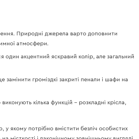
ітлення. Природні джерела варто доповнити
тимної атмосфери.
ся один акцентний яскравий колір, але загальний
е замінити громіздкі закриті пенали і шафи на
 виконують кілька функцій – розкладні крісла,
, у якому потрібно вмістити безліч особистих
на місткості і лаконічному зовнішньому вигляді.