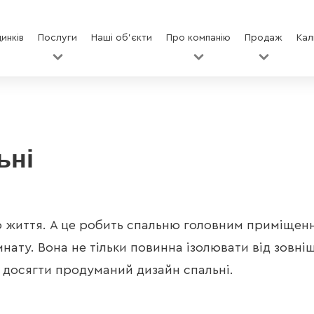
инків
Послуги
Наші об'єкти
Про компанію
Продаж
Кал
ьні
о життя. А це робить спальню головним приміщенн
ату. Вона не тільки повинна ізолювати від зовніш
досягти продуманий дизайн спальні.