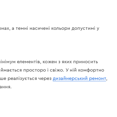
онах, а темні насичені кольори допустимі у
інімум елементів, кожен з яких приносить
иймається просторо і свіжо. У ній комфортно
іше реалізується через
дизайнерський ремонт
,
ання.