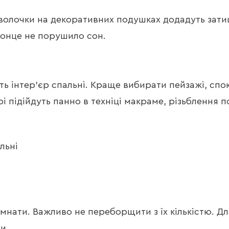
волочки на декоративних подушках додадуть затишку
сонце не порушило сон.
ть інтер’єр спальні. Краще вибирати пейзажі, спо
і підійдуть панно в техніці макраме, різьблення п
кімнати. Важливо не переборщити з їх кількістю. 
и.