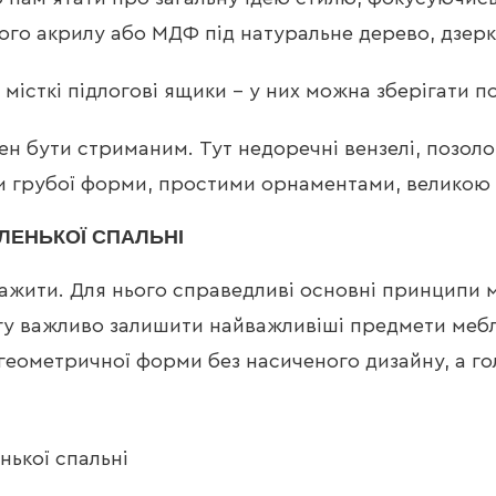
ого акрилу або МДФ під натуральне дерево, дзерка
і місткі підлогові ящики – у них можна зберігати п
ен бути стриманим. Тут недоречні вензелі, позол
 грубої форми, простими орнаментами, великою 
ЛЕНЬКОЇ СПАЛЬНІ
ажити. Для нього справедливі основні принципи м
у важливо залишити найважливіші предмети меблі
геометричної форми без насиченого дизайну, а го