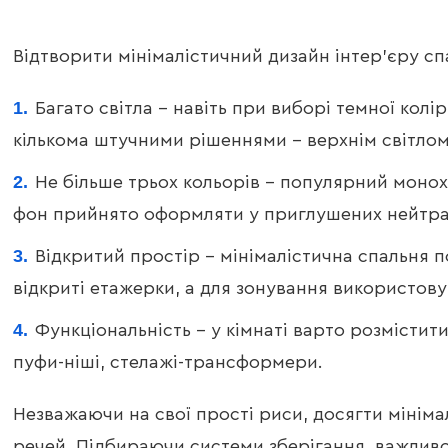
Відтворити мінімалістичний дизайн інтер’єру с
Багато світла – навіть при виборі темної кол
кількома штучними рішеннями – верхнім світлом
Не більше трьох кольорів – популярний монохр
фон прийнято оформляти у приглушених нейтрал
Відкритий простір – мінімалістична спальня п
відкриті етажерки, а для зонування використов
Функціональність – у кімнаті варто розмістит
пуфи-ніші, стелажі-трансформери.
Незважаючи на свої прості риси, досягти мініма
речей. Підбираючи системи зберігання, важливо 