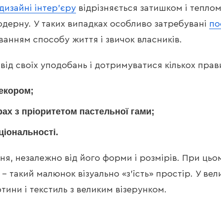
дизайні інтер’єру
відрізняється затишком і теплом
ерну. У таких випадках особливо затребувані
по
уванням способу життя і звичок власників.
ід своїх уподобань і дотримуватися кількох прав
екором;
х з пріоритетом пастельної гами;
ціональності.
ня, незалежно від його форми і розмірів. При цьо
і – такий малюнок візуально «з’їсть» простір. У в
ини і текстиль з великим візерунком.