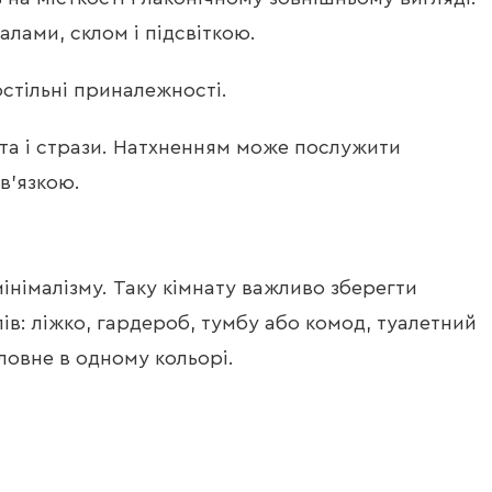
лами, склом і підсвіткою.
остільні приналежності.
ота і стрази. Натхненням може послужити
в’язкою.
інімалізму. Таку кімнату важливо зберегти
в: ліжко, гардероб, тумбу або комод, туалетний
ловне в одному кольорі.