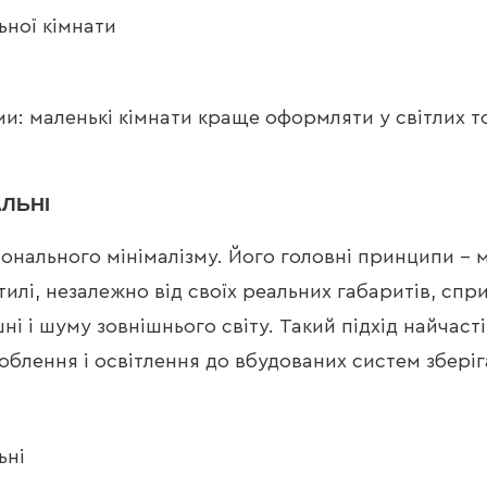
ами: маленькі кімнати краще оформляти у світлих т
АЛЬНІ
онального мінімалізму. Його головні принципи – м
тилі, незалежно від своїх реальних габаритів, спр
ні і шуму зовнішнього світу. Такий підхід найчаст
доблення і освітлення до вбудованих систем зберіг