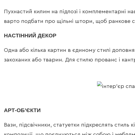
Пухнастий килим на підлозі і комплементарні на
варто подбати про щільні штори, щоб ранкове 
НАСТІННИЙ ДЕКОР
Одна або кілька картин в єдиному стилі доповня
закоханих або тварин. Для стилю прованс і кантр
АРТ-ОБ’ЄКТИ
Вази, підсвічники, статуетки підкреслять стиль 
композиції, що поєднуються між собою і меблям