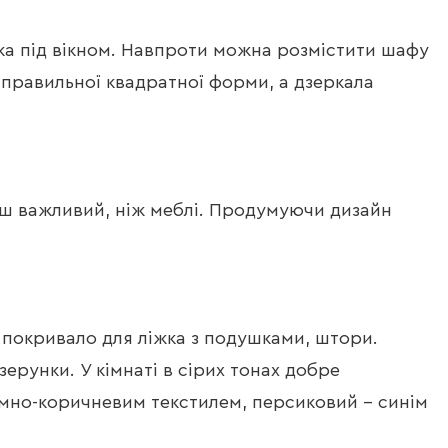
жка під вікном. Навпроти можна розмістити шафу
й правильної квадратної форми, а дзеркала
енш важливий, ніж меблі. Продумуючи дизайн
і покривало для ліжка з подушками, штори.
ерунки. У кімнаті в сірих тонах добре
емно-коричневим текстилем, персиковий – синім