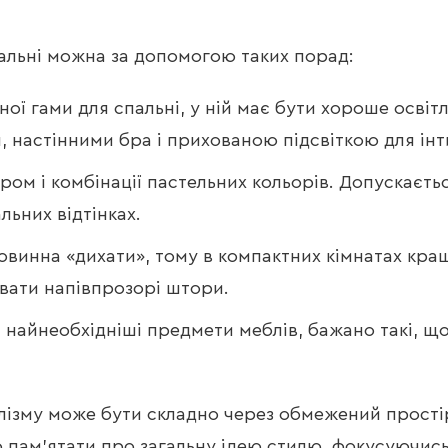
пальні можна за допомогою таких порад:
ірної гами для спальні, у ній має бути хороше осв
, настінними бра і прихованою підсвіткою для ін
ом і комбінації пастельних кольорів. Допускаєть
ьних відтінках.
овинна «дихати», тому в компактних кімнатах кращ
увати напівпрозорі штори.
и найнеобхідніші предмети меблів, бажано такі, що
лізму може бути складно через обмежений простір
пам’ятати про загальну ідею стилю, фокусуючись 