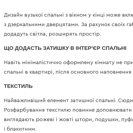
Дизайн вузької спальні з вікном у кінці може в
з дзеркальними дверцятами. За рахунок своїх габ
додадуть світла, розширять простір.
ЩО ДОДАСТЬ ЗАТИШКУ В ІНТЕР’ЄР СПАЛЬНІ
Навіть мінімалістично оформлену кімнату не при
спальні в квартирі, після основного наповнення
ТЕКСТИЛЬ
Найважливіший елемент затишної спальні. Сюди в
Розфарбування текстилю повинне доповнювати кол
виглядають рожеві і жовті штори, подушки, пуф
і блакитним.