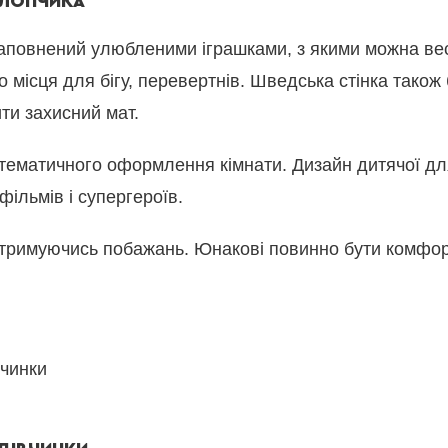
ХЛОПЧИКА
, наповнений улюбленими іграшками, з якими можна в
о місця для бігу, перевертнів. Шведська стінка тако
ти захисний мат.
д тематичного оформлення кімнати. Дизайн дитячої дл
фільмів і супергероїв.
отримуючись побажань. Юнакові повинно бути комфортно