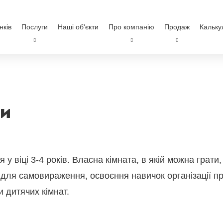
нків
Послуги
Наші об'єкти
Про компанію
Продаж
Кальку
ти
 у віці 3-4 років. Власна кімната, в якій можна грати
 для самовираження, освоєння навичок організації п
 дитячих кімнат.