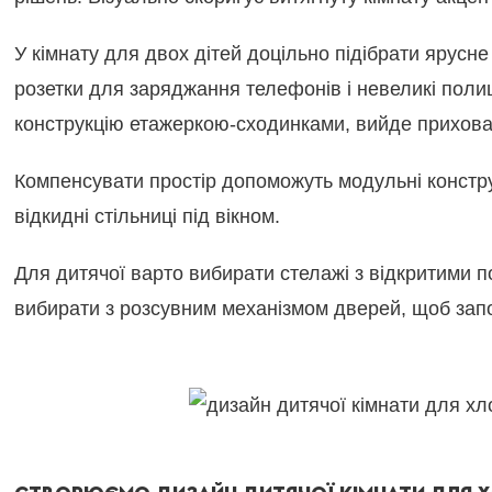
У кімнату для двох дітей доцільно підібрати ярусн
розетки для заряджання телефонів і невеликі полиц
конструкцію етажеркою-сходинками, вийде прихована
Компенсувати простір допоможуть модульні конструк
відкидні стільниці під вікном.
Для дитячої варто вибирати стелажі з відкритими п
вибирати з розсувним механізмом дверей, щоб запо