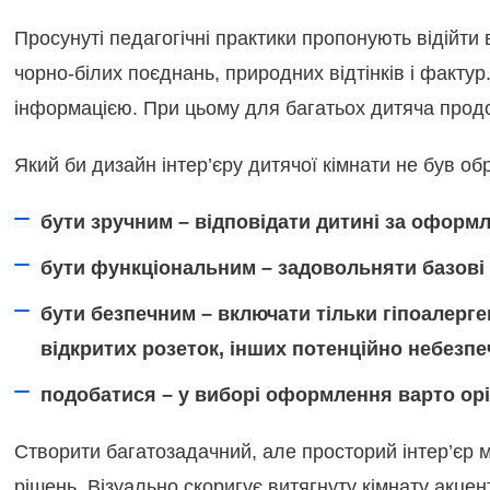
Просунуті педагогічні практики пропонують відійти 
чорно-білих поєднань, природних відтінків і факт
інформацією. При цьому для багатьох дитяча продов
Який би дизайн інтер’єру дитячої кімнати не був о
бути зручним – відповідати дитині за оформ
бути функціональним – задовольняти базові з
бути безпечним – включати тільки гіпоалергенн
відкритих розеток, інших потенційно небезпе
подобатися – у виборі оформлення варто орі
Створити багатозадачний, але просторий інтер’єр 
рішень. Візуально скоригує витягнуту кімнату акцен