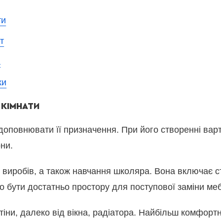
ти
т
а
ки
 КІМНАТИ
 доповнювати її призначення. При його створенні ва
они.
иробів, а також навчання школяра. Вона включає стіл
но бути достатньо простору для поступової заміни мебл
стіни, далеко від вікна, радіатора. Найбільш комфор