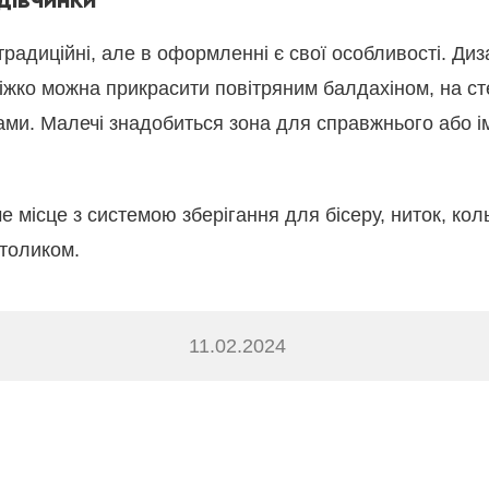
 ДІВЧИНКИ
радиційні, але в оформленні є свої особливості. Диз
іжко можна прикрасити повітряним балдахіном, на сте
нами. Малечі знадобиться зона для справжнього або і
е місце з системою зберігання для бісеру, ниток, кол
столиком.
11.02.2024