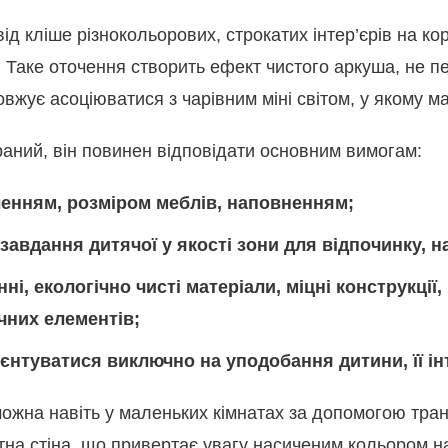
від кліше різнокольорових, строкатих інтер’єрів на к
ур. Таке оточення створить ефект чистого аркуша, не
жує асоціюватися з чарівним міні світом, у якому м
браний, він повинен відповідати основним вимогам:
ленням, розміром меблів, наповненням;
авдання дитячої у якості зони для відпочинку, на
і, екологічно чисті матеріали, міцні конструкції,
чних елементів;
єнтуватися виключно на уподобання дитини, її ін
можна навіть у маленьких кімнатах за допомогою тр
тна стіна, що привертає увагу насиченим кольором на 