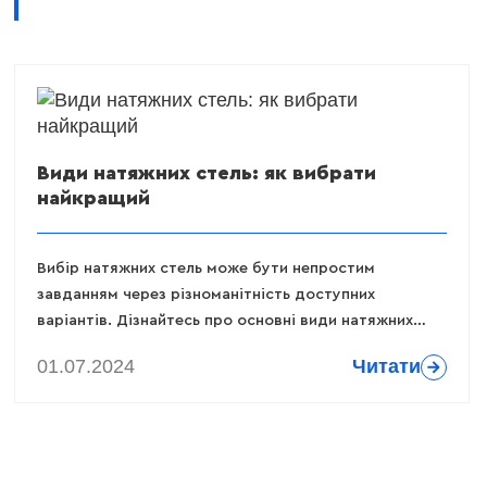
Види натяжних стель: як вибрати
найкращий
Вибір натяжних стель може бути непростим
завданням через різноманітність доступних
варіантів. Дізнайтесь про основні види натяжних
стель, щоб визначити найкращий варіант для вашого
01.07.2024
Читати
інтер'єру.