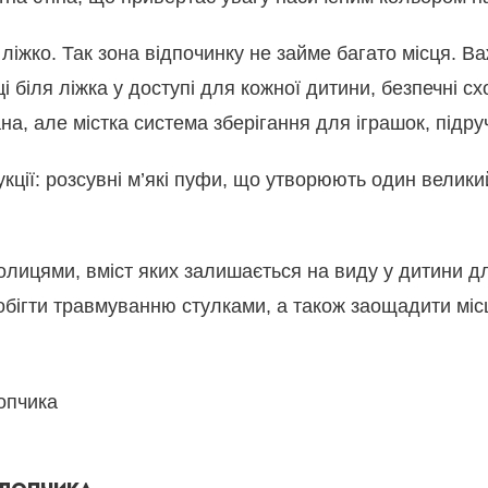
е ліжко. Так зона відпочинку не займе багато місця. 
і біля ліжка у доступі для кожної дитини, безпечні с
, але містка система зберігання для іграшок, підруч
ції: розсувні м’які пуфи, що утворюють один великий
олицями, вміст яких залишається на виду у дитини дл
бігти травмуванню стулками, а також заощадити міс