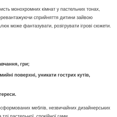
ористь монохромних кімнат у пастельних тонах,
 перевантажуючи сприйняття дитини зайвою
алюк може фантазувати, розігрувати ігрові сюжети.
вчання, гри;
 мийні поверхні, уникати гострих кутів,
тереси.
ансформованих меблів, незвичайних дизайнерських
тлі пастельної, спокійної гами.