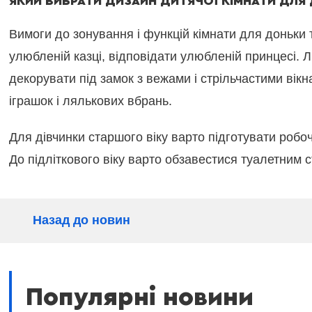
ЯКИЙ ВИБРАТИ ДИЗАЙН ДИТЯЧОЇ КІМНАТИ ДЛЯ
Вимоги до зонування і функцій кімнати для доньки т
улюбленій казці, відповідати улюбленій принцесі. Л
декорувати під замок з вежами і стрільчастими вік
іграшок і лялькових вбрань.
Для дівчинки старшого віку варто підготувати робоч
До підліткового віку варто обзавестися туалетним 
Назад до новин
Популярні новини