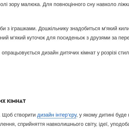
полі зору малюка. Для повноцінного сну навколо ліжк
би з іграшками. Дошкільнику знадобиться м’який кили
чний м’який куточок для посиденьок з друзями за пер
працьовується дизайн дитячих кімнат у розрізі стилі
ИХ КІМНАТ
м. Щоб створити
дизайн інтер’єру
, у якому дитині буд
слення, сприйняття навколишнього світу, ідеї, уподоб