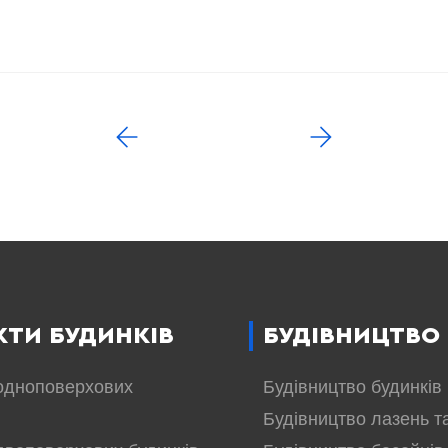
КТИ БУДИНКІВ
БУДІВНИЦТВО
одноповерхових
Будівництво будинків
Будівництво лазень т