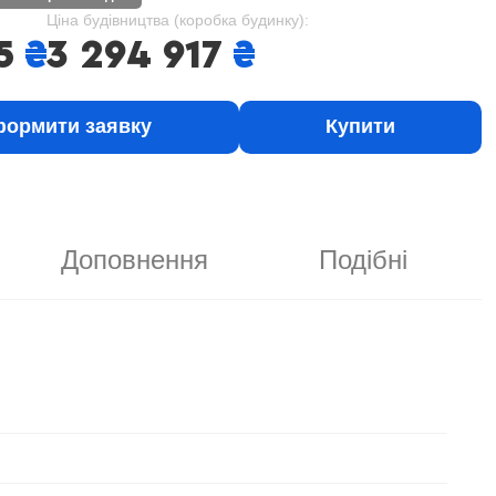
Ціна будівництва (коробка будинку):
5
₴
3 294 917
₴
ормити заявку
Купити
Доповнення
Подібні