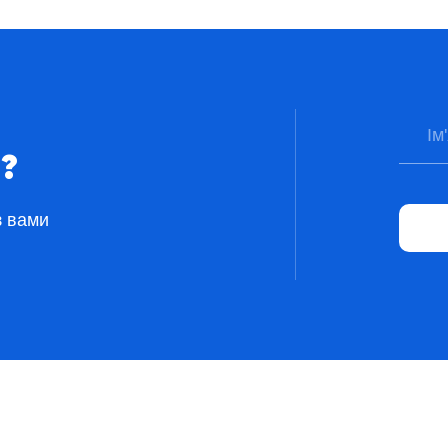
?
з вами