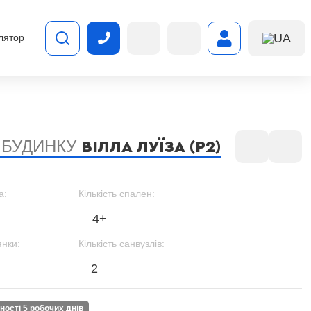
UA
лятор
 БУДИНКУ
ВІЛЛА ЛУЇЗА (Р2)
а:
Кількість спален:
4+
янки:
Кількість санвузлів:
2
вності 5 робочих днів