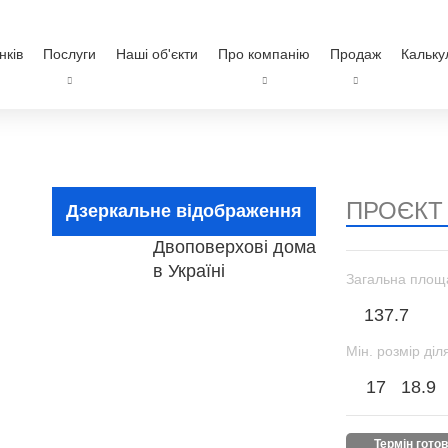
нків
Послуги
Наші об'єкти
Про компанію
Продаж
Кальку
ПРОЄКТ
Дзеркальне відображення
Загальна площ
137.7
Мін. розмір діл
17
18.9
термін гото