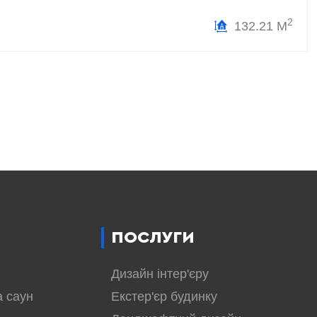
2
132.21 М
ПОСЛУГИ
Дизайн інтер'єру
а саун
Екстер'єр будинку