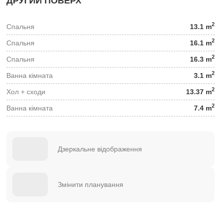
ДРУГИЙ ПОВЕРХ
2
Спальня
13.1 m
2
Спальня
16.1 m
2
Спальня
16.3 m
2
Ванна кімната
3.1 m
2
Хол + сходи
13.37 m
2
Ванна кімната
7.4 m
Дзеркальне відображення
Змінити планування