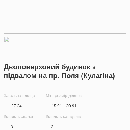
Двоповерховий будинок з
підвалом на пр. Поля (Кулагіна)
Загальна площа:
Мін. розмір ділянки:
127.24
15.91
20.91
Кількість спален:
Кількість санвузлів:
3
3