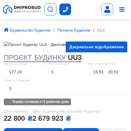
Будівництво будинків
Проєкти будинків
Uu3
Дзеркальне відображення
ПРОЄКТ БУДИНКУ
UU3
Загальна площа:
Кількість спален:
Мін. розмір ділянки:
127.24
3
15.91
20.91
Кількість санвузлів:
3
термін готовності 5 робочих днів
Ціна проєкту:
Ціна будівництва (коробка будинку):
22 800
₴
2 679 923
₴