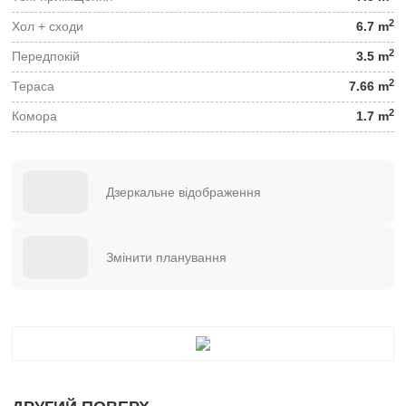
2
Хол + сходи
6.7 m
2
Передпокій
3.5 m
2
Тераса
7.66 m
2
Комора
1.7 m
Дзеркальне відображення
Змінити планування