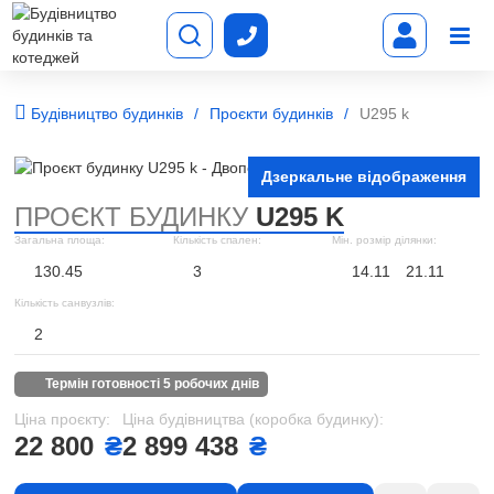
Будівництво будинків
Проєкти будинків
U295 k
Дзеркальне відображення
ПРОЄКТ БУДИНКУ
U295 K
Загальна площа:
Кількість спален:
Мін. розмір ділянки:
130.45
3
14.11
21.11
Кількість санвузлів:
2
термін готовності 5 робочих днів
Ціна проєкту:
Ціна будівництва (коробка будинку):
22 800
₴
2 899 438
₴