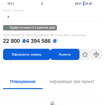
191.1
3
18.11
15.81
Кількість санвузлів:
3
термін готовності 5 робочих днів
Ціна проєкту:
Ціна будівництва (коробка будинку):
22 800
₴
4 394 586
₴
Оформити заявку
Купити
Планування
Інформація про проєкт