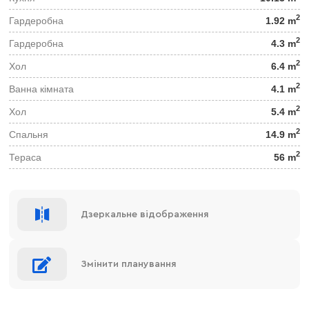
2
Гардеробна
1.92 m
2
Гардеробна
4.3 m
2
Хол
6.4 m
2
Ванна кімната
4.1 m
2
Хол
5.4 m
2
Спальня
14.9 m
2
Тераса
56 m
Дзеркальне відображення
Змінити планування