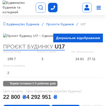
Будівництво будинків
Проєкти будинків
U17
Дзеркальне відображення
U17
ПРОЄКТ БУДИНКУ
Загальна площа:
Кількість спален:
Мін. розмір ділянки:
199.7
3
24.61
27.11
Кількість санвузлів:
2
термін готовності 5 робочих днів
Ціна проєкту:
Ціна будівництва (коробка будинку):
22 800
₴
4 292 951
₴