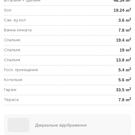
46.34 m
Вітальня + їдальня
2
19.24 m
Хол
2
3.6 m
Сан. вузол
2
7.8 m
Ванна кімната
2
19.4 m
Спальня
2
19 m
Спальня
2
13.8 m
Спальня
2
5.4 m
Госп. приміщення
2
5.6 m
Котельня
2
33.5 m
Гараж
2
7.8 m
Тераса
Дзеркальне відображення