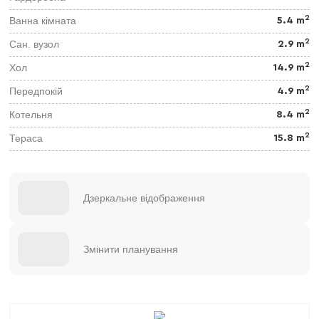
2
Ванна кімната
5.4 m
2
Сан. вузол
2.9 m
2
Хол
14.9 m
2
Передпокій
4.9 m
2
Котельня
8.4 m
2
Тераса
15.8 m
Дзеркальне відображення
Змінити планування