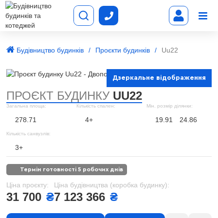
Будівництво будинків
Проєкти будинків
Uu22
Дзеркальне відображення
ПРОЄКТ БУДИНКУ
UU22
Загальна площа:
Кількість спален:
Мін. розмір ділянки:
278.71
4+
19.91
24.86
Кількість санвузлів:
3+
термін готовності 5 робочих днів
Ціна проєкту:
Ціна будівництва (коробка будинку):
31 700
₴
7 123 366
₴