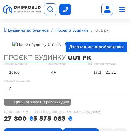
Будівництво будинків
Проєкти будинків
Uu1 pk
Дзеркальне відображення
ПРОЄКТ БУДИНКУ
UU1 PK
Загальна площа:
Кількість спален:
Мін. розмір ділянки:
166.6
4+
17.1
21.21
Кількість санвузлів:
2
термін готовності 5 робочих днів
Ціна проєкту:
Ціна будівництва (коробка будинку):
27 800
₴
3 575 083
₴