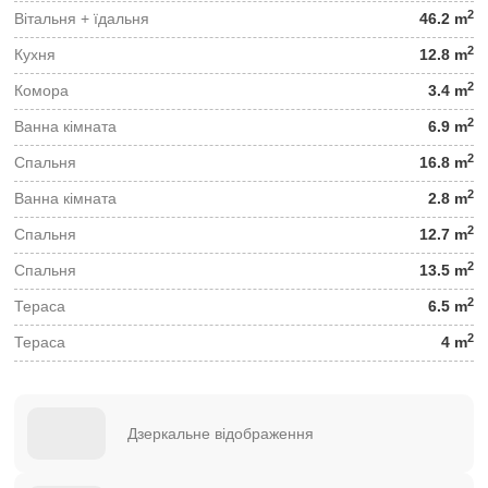
2
Вітальня + їдальня
46.2 m
2
Кухня
12.8 m
2
Комора
3.4 m
2
Ванна кімната
6.9 m
2
Спальня
16.8 m
2
Ванна кімната
2.8 m
2
Спальня
12.7 m
2
Спальня
13.5 m
2
Тераса
6.5 m
2
Тераса
4 m
Дзеркальне відображення