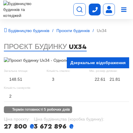
Будівництво будинків
Проєкти будинків
Ux34
ПРОЄКТ БУДИНКУ
UX34
Дзеркальне відображення
Загальна площа:
Кількість спален:
Мін. розмір ділянки:
148.51
3
22.61
21.81
Кількість санвузлів:
2
термін готовності 5 робочих днів
Ціна проєкту:
Ціна будівництва (коробка будинку):
27 800
₴
3 672 896
₴