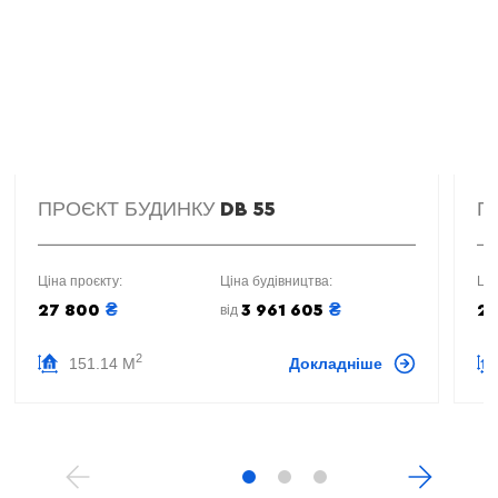
ПРОЄКТ БУДИНКУ
П
DB 55
Ціна проєкту:
Ціна будівництва:
Цін
₴
₴
27 800
3 961 605
2
від
2
151.14 М
Докладніше