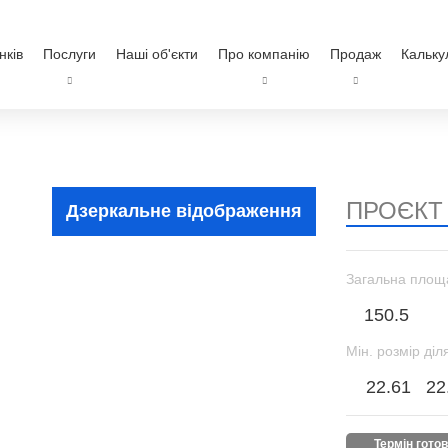
нків
Послуги
Наші об'єкти
Про компанію
Продаж
Кальку
ПРОЄКТ
Дзеркальне відображення
Загальна площ
150.5
Мін. розмір діл
22.61
22
термін гото