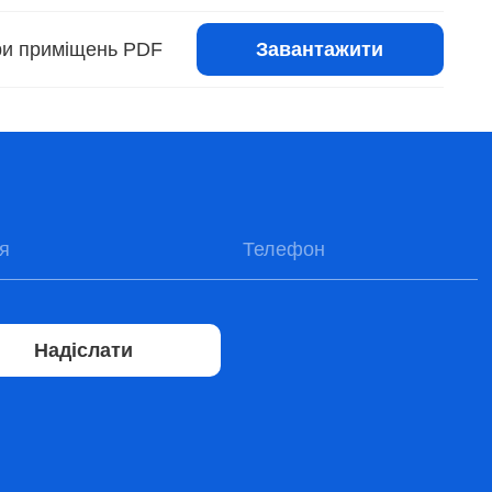
Завантажити
іри приміщень PDF
Надіслати