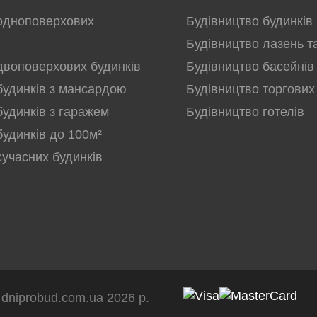
одноповерхових
Будівництво будинків
Будівництво лазень т
двоповерхових будинків
Будівництво басейнів
будинків з мансардою
Будівництво торгових
будинків з гаражем
Будівництво готелів
будинків до 100м²
сучасних будинків
dniprobud.com.ua 2026 р.