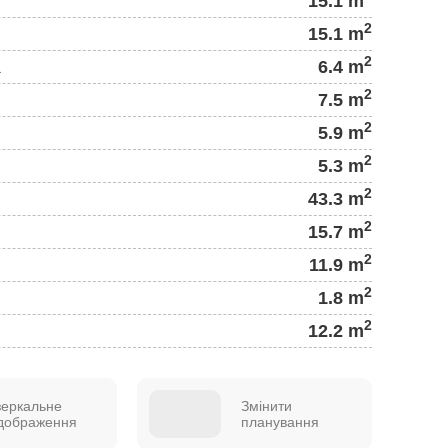
15.1 m
2
15.1 m
2
а
6.4 m
2
7.5 m
2
5.9 m
2
5.3 m
2
43.3 m
2
15.7 m
2
11.9 m
2
1.8 m
2
12.2 m
зеркальне
Змінити
ідображення
планування