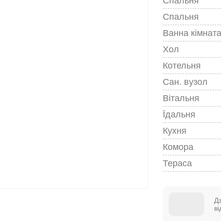
Спальня
Спальня
Ванна кімнат
Хол
Котельня
Сан. вузол
Вітальня
Їдальня
Кухня
Комора
Тераса
Д
в