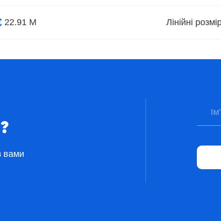
22.91 М
Лінійні розм
?
з вами