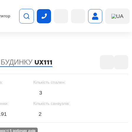
UA
лятор
 БУДИНКУ
UX111
а:
Кількість спален:
3
янки:
Кількість санвузлів:
.91
2
вності 5 робочих днів