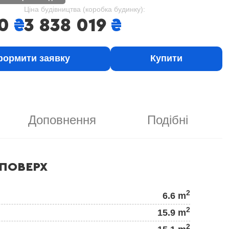
Ціна будівництва (коробка будинку):
0
₴
3 838 019
₴
ормити заявку
Купити
Доповнення
Подібні
ПОВЕРХ
2
6.6 m
2
15.9 m
2