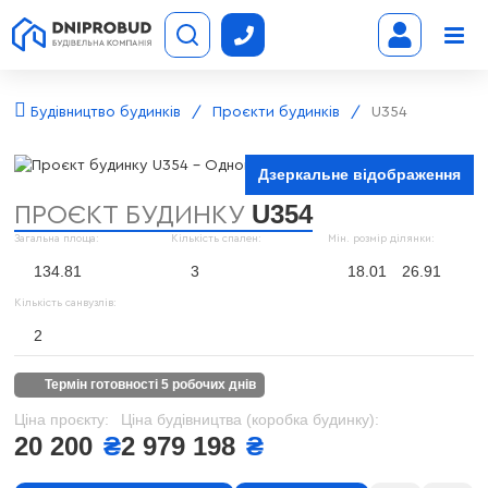
Будівництво будинків
Проєкти будинків
U354
Дзеркальне відображення
U354
ПРОЄКТ БУДИНКУ
Загальна площа:
Кількість спален:
Мін. розмір ділянки:
134.81
3
18.01
26.91
Кількість санвузлів:
2
термін готовності 5 робочих днів
Ціна проєкту:
Ціна будівництва (коробка будинку):
20 200
₴
2 979 198
₴