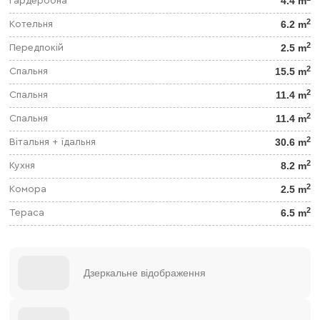
4.4 m
Гардеробна
2
6.2 m
Котельня
2
2.5 m
Передпокій
2
15.5 m
Спальня
2
11.4 m
Спальня
2
11.4 m
Спальня
2
30.6 m
Вітальня + їдальня
2
8.2 m
Кухня
2
2.5 m
Комора
2
6.5 m
Тераса
Дзеркальне відображення