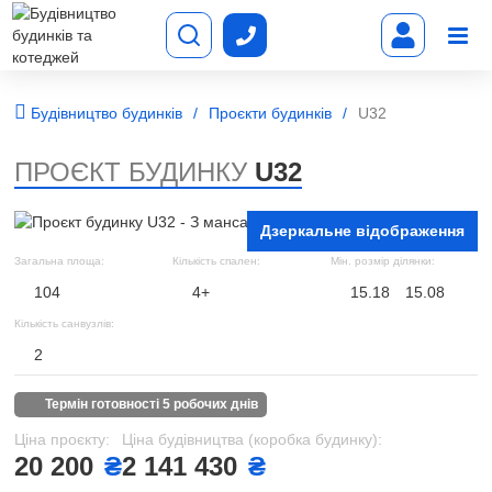
Будівництво будинків
Проєкти будинків
U32
ПРОЄКТ БУДИНКУ
U32
Дзеркальне відображення
Загальна площа:
Кількість спален:
Мін. розмір ділянки:
104
4+
15.18
15.08
Кількість санвузлів:
2
термін готовності 5 робочих днів
Ціна проєкту:
Ціна будівництва (коробка будинку):
20 200
₴
2 141 430
₴