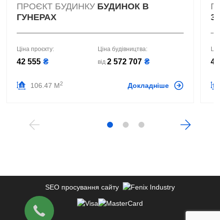
ПРОЄКТ БУДИНКУ
БУДИНОК В
П
ГУНЕРАХ
3 
Ціна проєкту:
Ціна будівництва:
Цін
42 555
₴
2 572 707
₴
42
від
2
106.47 М
Докладніше
SEO просування сайту