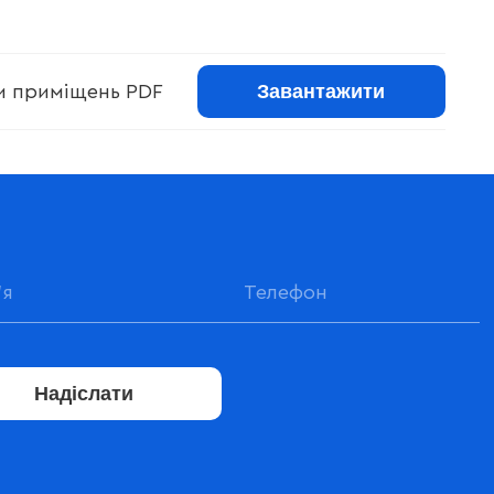
Завантажити
ри приміщень PDF
Надіслати