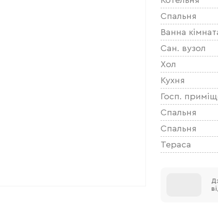
Спальня
Ванна кімнат
Сан. вузол
Хол
Кухня
Госп. примі
Спальня
Спальня
Тераса
Д
в