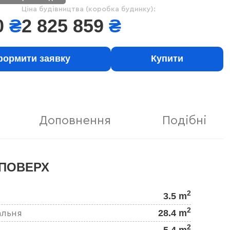
Ціна будівництва (коробка будинку):
0
₴
2 825 859
₴
ормити заявку
Купити
Доповнення
Подібні
ПОВЕРХ
2
3.5 m
2
28.4 m
альня
2
5.4 m