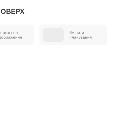
ПОВЕРХ
зеркальне
Змінити
ідображення
планування