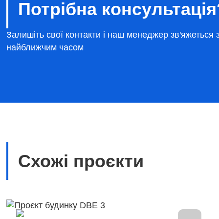
Потрібна консультація
Залишіть свої контакти і наш менеджер зв'яжеться 
найближчим часом
Схожі проєкти