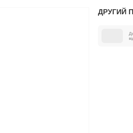
ДРУГИЙ 
Д
в