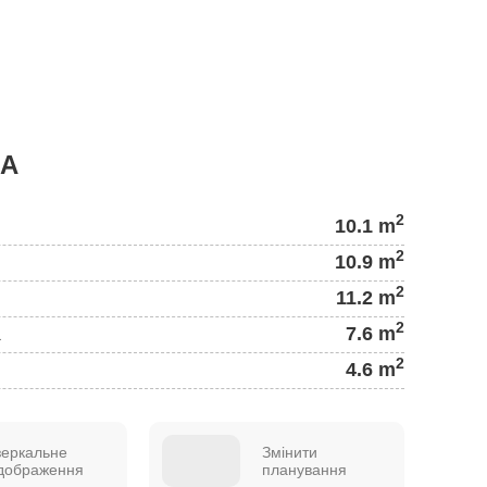
ДА
2
10.1 m
2
10.9 m
2
11.2 m
2
а
7.6 m
2
4.6 m
зеркальне
Змінити
ідображення
планування