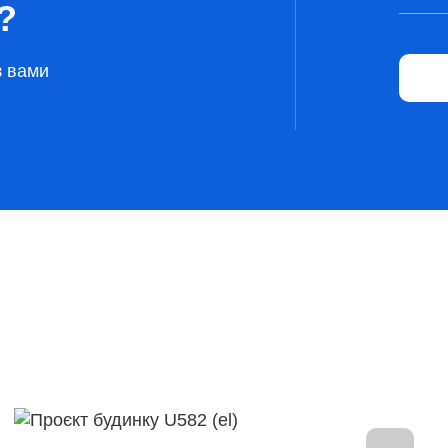
?
з вами