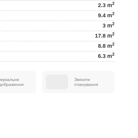
2
2.3 m
2
9.4 m
2
а
3 m
2
17.8 m
2
8.8 m
2
6.3 m
зеркальне
Змінити
ідображення
планування