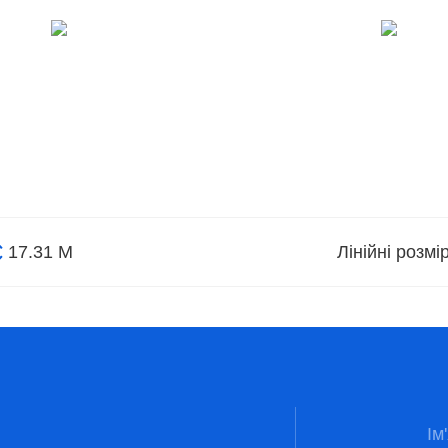
17.31 М
Лінійні розм