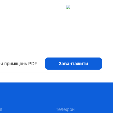
Завантажити
іри приміщень PDF