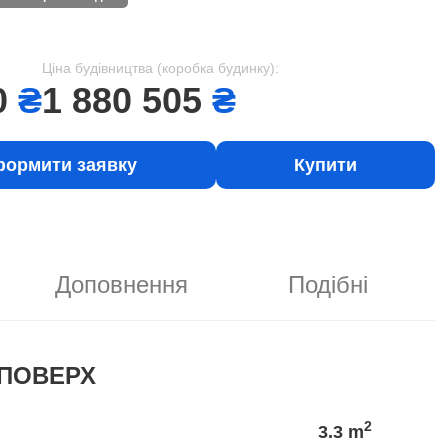
Ціна будівництва (коробка будинку):
0
₴
1 880 505
₴
ормити заявку
Купити
Доповнення
Подібні
ПОВЕРХ
2
3.3 m