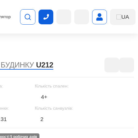
UA
лятор
 БУДИНКУ
U212
а:
Кількість спален:
4+
янки:
Кількість санвузлів:
.31
2
вності 5 робочих днів