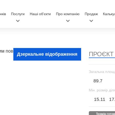
нків
Послуги
Наші об'єкти
Про компанію
Продаж
Кальку
ПРОЄКТ
Дзеркальне відображення
Загальна площ
89.7
Мін. розмір діл
15.11
17
термін гото