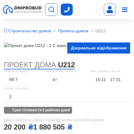
Строительство домов
Проекты домов
U212
Дзеркальне відображення
ПРОЕКТ ДОМА
U212
Общая площадь:
Количество спалень:
Мин. размер участка:
89.7
4+
15.11
17.31
Кол-во санузлов:
2
срок готовности 5 рабочих дней
Цена проекта:
Цена строительства (коробка дома):
20 200
₴
1 880 505
₴