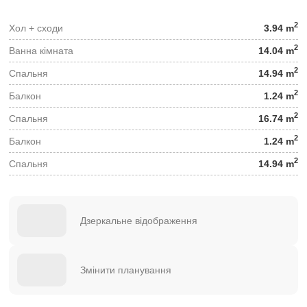
2
Хол + сходи
3.94 m
2
Ванна кімната
14.04 m
2
Спальня
14.94 m
2
Балкон
1.24 m
2
Спальня
16.74 m
2
Балкон
1.24 m
2
Спальня
14.94 m
Дзеркальне відображення
Змінити планування