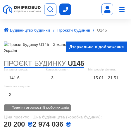
Будівництво будинків
Проєкти будинків
U145
Дзеркальне відображення
ПРОЄКТ БУДИНКУ
U145
Загальна площа:
Кількість спален:
Мін. розмір ділянки:
141.6
3
15.01
21.51
Кількість санвузлів:
2
термін готовності 5 робочих днів
Ціна проєкту:
Ціна будівництва (коробка будинку):
20 200
₴
2 974 036
₴