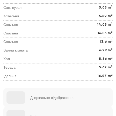
2
Сан. вузол
3.03 m
2
Котельня
5.52 m
2
Спальня
14.05 m
2
Спальня
16.03 m
2
Спальня
13.6 m
2
Ванна кімната
6.29 m
2
Хол
11.36 m
2
Тераса
5.67 m
2
Їдальня
16.27 m
Дзеркальне відображення