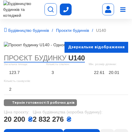
Будівництво будинків
Проєкти будинків
U140
Дзеркальне відображення
ПРОЄКТ БУДИНКУ
U140
Загальна площа:
Кількість спален:
Мін. розмір ділянки:
123.7
3
22.61
20.01
Кількість санвузлів:
2
термін готовності 5 робочих днів
Ціна проєкту:
Ціна будівництва (коробка будинку):
20 200
₴
2 832 276
₴