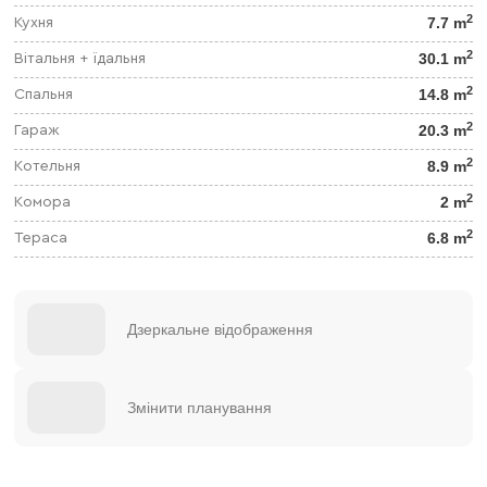
2
7.7 m
Кухня
2
30.1 m
Вітальня + їдальня
2
14.8 m
Спальня
2
20.3 m
Гараж
2
8.9 m
Котельня
2
2 m
Комора
2
6.8 m
Тераса
Дзеркальне відображення
Змінити планування