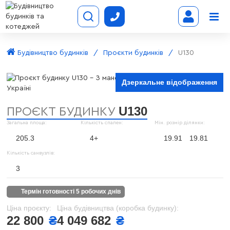
Будівництво будинків
Проєкти будинків
U130
Дзеркальне відображення
U130
ПРОЄКТ БУДИНКУ
Загальна площа:
Кількість спален:
Мін. розмір ділянки:
205.3
4+
19.91
19.81
Кількість санвузлів:
3
термін готовності 5 робочих днів
Ціна проєкту:
Ціна будівництва (коробка будинку):
22 800
₴
4 049 682
₴