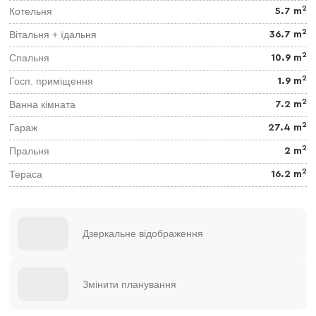
2
Котельня
5.7 m
2
Вітальня + їдальня
36.7 m
2
Спальня
10.9 m
2
Госп. приміщення
1.9 m
2
Ванна кімната
7.2 m
2
Гараж
27.4 m
2
Пральня
2 m
2
Тераса
16.2 m
Дзеркальне відображення
Змінити планування