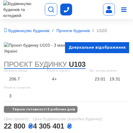
Будівництво будинків
Проєкти будинків
U103
Дзеркальне відображення
ПРОЄКТ БУДИНКУ
U103
Загальна площа:
Кількість спален:
Мін. розмір ділянки:
206.7
4+
23.01
19.31
Кількість санвузлів:
3
термін готовності 5 робочих днів
Ціна проєкту:
Ціна будівництва (коробка будинку):
22 800
₴
4 305 401
₴