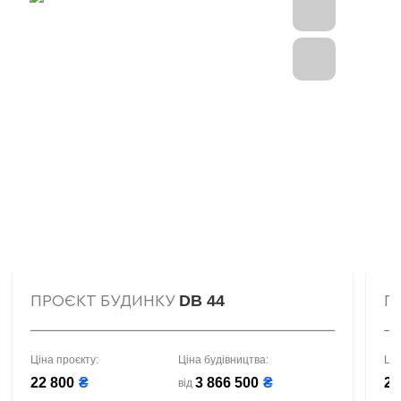
DB 44
ПРОЄКТ БУДИНКУ
П
Ціна проєкту:
Ціна будівництва:
Цін
22 800
₴
3 866 500
₴
25
від