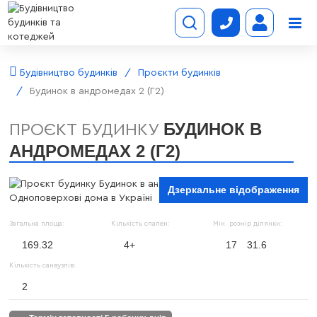
Будівництво будинків
Проєкти будинків
Будинок в андромедах 2 (Г2)
БУДИНОК В
ПРОЄКТ БУДИНКУ
АНДРОМЕДАХ 2 (Г2)
Дзеркальне відображення
Загальна площа:
Кількість спален:
Мін. розмір ділянки:
169.32
4+
17
31.6
Кількість санвузлів:
2