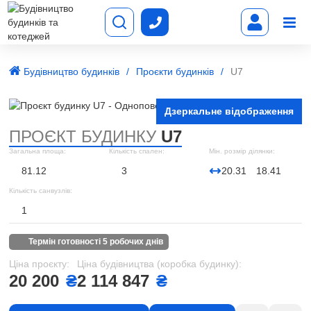
Будівництво будинків
Проєкти будинків
U7
Дзеркальне відображення
ПРОЄКТ БУДИНКУ
U7
Загальна площа:
Кількість спален:
Мін. розмір ділянки:
81.12
3
20.31
18.41
Кількість санвузлів:
1
термін готовності 5 робочих днів
Ціна проєкту:
Ціна будівництва (коробка будинку):
20 200
₴
2 114 847
₴