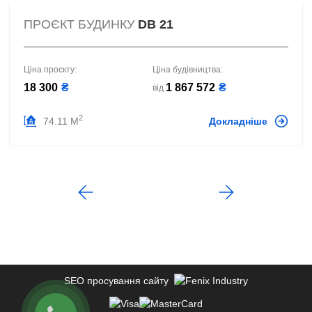
ПРОЄКТ БУДИНКУ
DB 21
Ціна проєкту:
Ціна будівництва:
18 300
₴
1 867 572
₴
від
2
74.11 М
Докладніше
SEO просування сайту