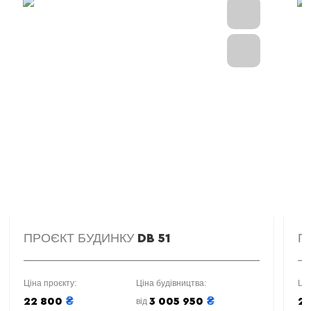
ПРОЄКТ БУДИНКУ
П
DB 51
Ціна проєкту:
Ціна будівництва:
Цін
₴
₴
22 800
3 005 950
2
від