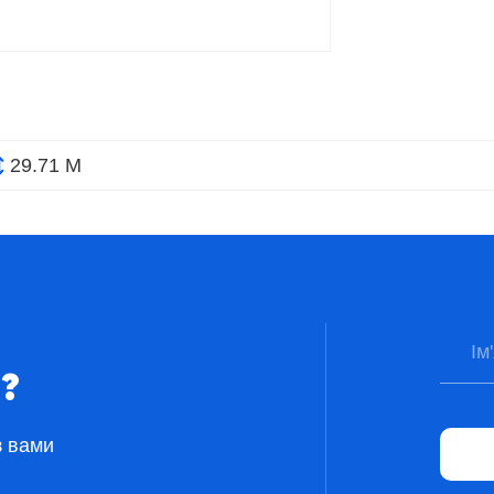
29.71 М
?
з вами