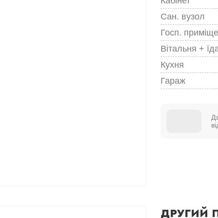
Кабінет
Сан. вузол
Госп. приміщ
Вітальня + їд
Кухня
Гараж
Д
в
ДРУГИЙ 