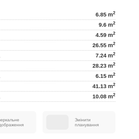
2
6.85 m
2
9.6 m
2
4.59 m
2
26.55 m
2
а
7.24 m
2
28.23 m
2
а
6.15 m
2
41.13 m
2
а
10.08 m
зеркальне
Змінити
ідображення
планування