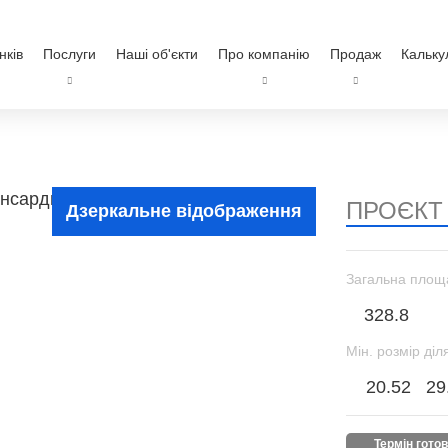
нків
Послуги
Наші об'єкти
Про компанію
Продаж
Кальку
ПРОЄКТ
Дзеркальне відображення
Загальна площ
328.8
Мін. розмір діл
20.52
29
термін гото