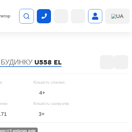
UA
лятор
 БУДИНКУ
U558 EL
а:
Кількість спален:
4+
янки:
Кількість санвузлів:
.71
3+
вності 5 робочих днів