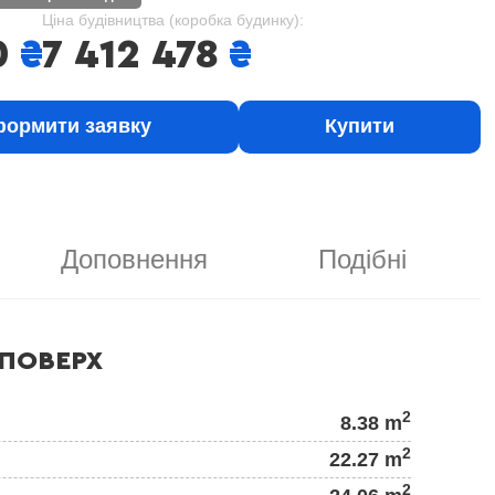
Ціна будівництва (коробка будинку):
0
₴
7 412 478
₴
ормити заявку
Купити
Доповнення
Подібні
ПОВЕРХ
2
8.38 m
2
22.27 m
2