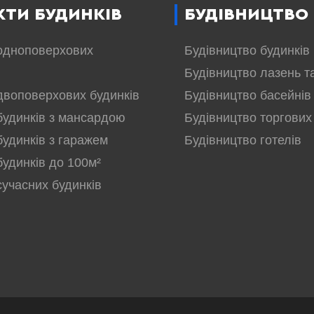
КТИ БУДИНКІВ
БУДІВНИЦТВО
одноповерхових
Будівництво будинків
Будівництво лазень т
двоповерхових будинків
Будівництво басейнів
будинків з мансардою
Будівництво торгових
будинків з гаражем
Будівництво готелів
будинків до 100м²
сучасних будинків