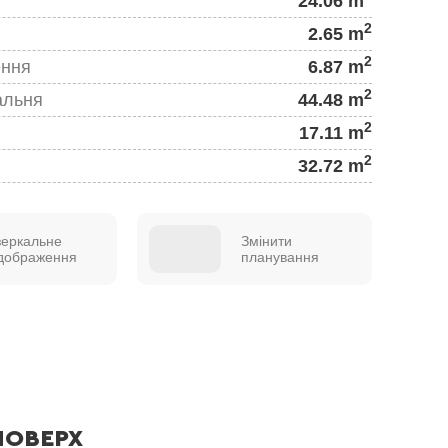
24.06 m
2
2.65 m
2
ення
6.87 m
2
альня
44.48 m
2
17.11 m
2
32.72 m
зеркальне
Змінити
ідображення
планування
ПОВЕРХ