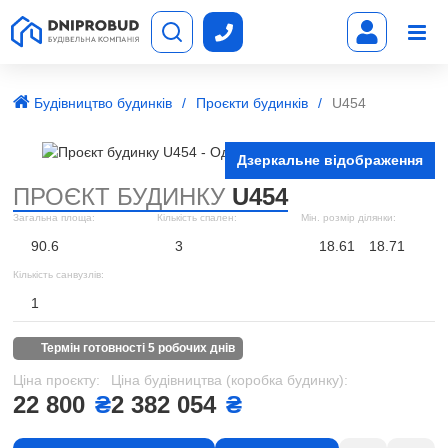
Будівництво будинків
Проєкти будинків
U454
Дзеркальне відображення
ПРОЄКТ БУДИНКУ
U454
Загальна площа:
Кількість спален:
Мін. розмір ділянки:
90.6
3
18.61
18.71
Кількість санвузлів:
1
термін готовності 5 робочих днів
Ціна проєкту:
Ціна будівництва (коробка будинку):
22 800
₴
2 382 054
₴