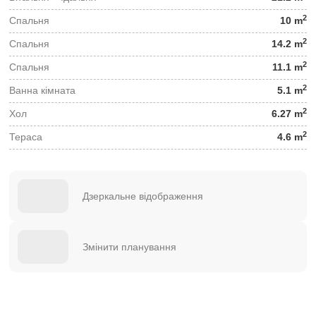
2
Спальня
10 m
2
Спальня
14.2 m
2
Спальня
11.1 m
2
Ванна кімната
5.1 m
2
Хол
6.27 m
2
Тераса
4.6 m
Дзеркальне відображення
Змінити планування