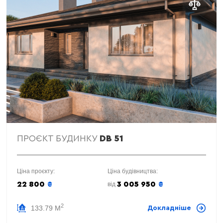
ПРОЄКТ БУДИНКУ
DB 51
Ціна проєкту:
Ціна будівництва:
22 800
₴
3 005 950
₴
від
2
133.79 М
Докладніше