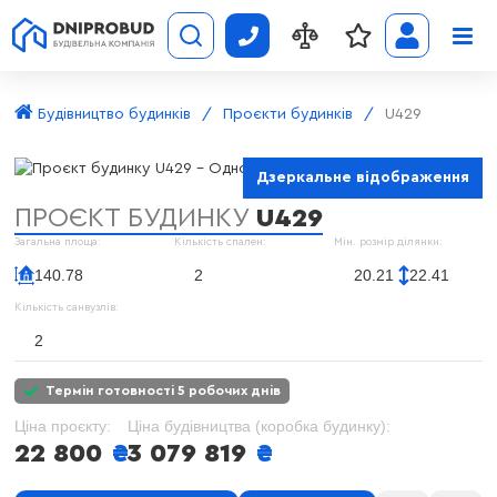
Будівництво будинків
Проєкти будинків
U429
Дзеркальне відображення
ПРОЄКТ БУДИНКУ
U429
Загальна площа:
Кількість спален:
Мін. розмір ділянки:
140.78
2
20.21
22.41
Кількість санвузлів:
2
термін готовності 5 робочих днів
Ціна проєкту:
Ціна будівництва (коробка будинку):
22 800
₴
3 079 819
₴