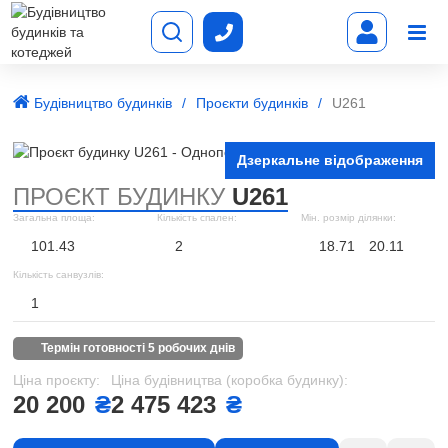
Будівництво будинків
Проєкти будинків
U261
Дзеркальне відображення
ПРОЄКТ БУДИНКУ
U261
Загальна площа:
Кількість спален:
Мін. розмір ділянки:
101.43
2
18.71
20.11
Кількість санвузлів:
1
термін готовності 5 робочих днів
Ціна проєкту:
Ціна будівництва (коробка будинку):
20 200
₴
2 475 423
₴