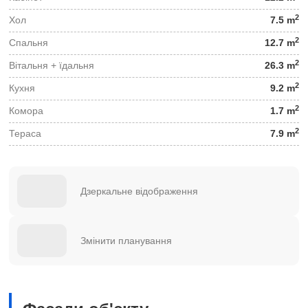
2
Хол
7.5 m
2
Спальня
12.7 m
2
Вітальня + їдальня
26.3 m
2
Кухня
9.2 m
2
Комора
1.7 m
2
Тераса
7.9 m
Дзеркальне відображення
Змінити планування