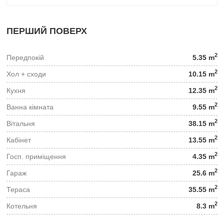
ПЕРШИЙ ПОВЕРХ
2
Передпокій
5.35 m
2
Хол + сходи
10.15 m
2
Кухня
12.35 m
2
Ванна кімната
9.55 m
2
Вітальня
38.15 m
2
Кабінет
13.55 m
2
Госп. приміщення
4.35 m
2
Гараж
25.6 m
2
Тераса
35.55 m
2
Котельня
8.3 m