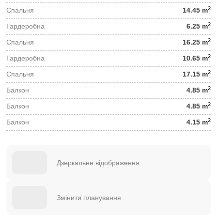
2
Спальня
14.45 m
2
Гардеробна
6.25 m
2
Спальня
16.25 m
2
Гардеробна
10.65 m
2
Спальня
17.15 m
2
Балкон
4.85 m
2
Балкон
4.85 m
2
Балкон
4.15 m
Дзеркальне відображення
Змінити планування