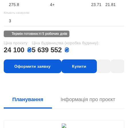
275.8
4+
23.71
21.81
Кількість санвузлів:
3
термін готовності 5 робочих днів
Ціна проєкту:
Ціна будівництва (коробка будинку):
24 100
₴
5 639 552
₴
Оформити заявку
Купити
Планування
Інформація про проєкт