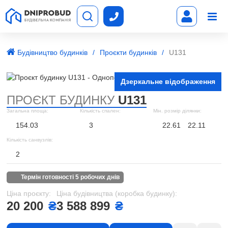
Будівництво будинків
Проєкти будинків
U131
Дзеркальне відображення
ПРОЄКТ БУДИНКУ
U131
Загальна площа:
Кількість спален:
Мін. розмір ділянки:
154.03
3
22.61
22.11
Кількість санвузлів:
2
термін готовності 5 робочих днів
Ціна проєкту:
Ціна будівництва (коробка будинку):
20 200
₴
3 588 899
₴