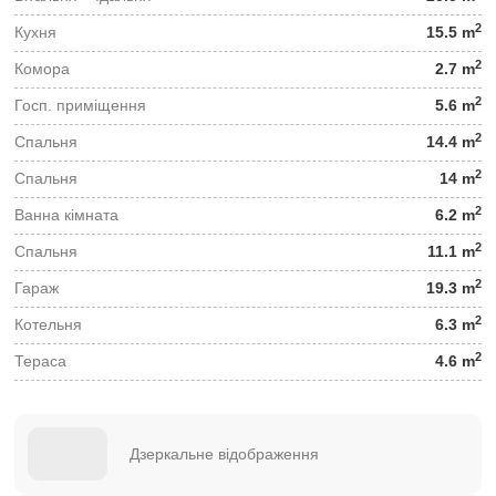
2
Кухня
15.5 m
2
Комора
2.7 m
2
Госп. приміщення
5.6 m
2
Спальня
14.4 m
2
Спальня
14 m
2
Ванна кімната
6.2 m
2
Спальня
11.1 m
2
Гараж
19.3 m
2
Котельня
6.3 m
2
Тераса
4.6 m
Дзеркальне відображення