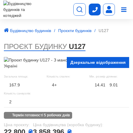
Будівництво будинків
Проєкти будинків
U127
ПРОЄКТ БУДИНКУ
U127
Дзеркальне відображення
Загальна площа:
Кількість спален:
Мін. розмір ділянки:
167.9
4+
14.41
9.01
Кількість санвузлів:
2
термін готовності 5 робочих днів
Ціна проєкту:
Ціна будівництва (коробка будинку):
22 800
₴
3 858 396
₴