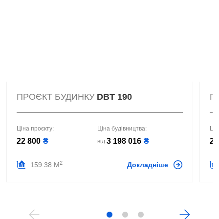
ПРОЄКТ БУДИНКУ
DBT 190
П
Ціна проєкту:
Ціна будівництва:
Цін
22 800
₴
3 198 016
₴
20
від
2
159.38 М
Докладніше