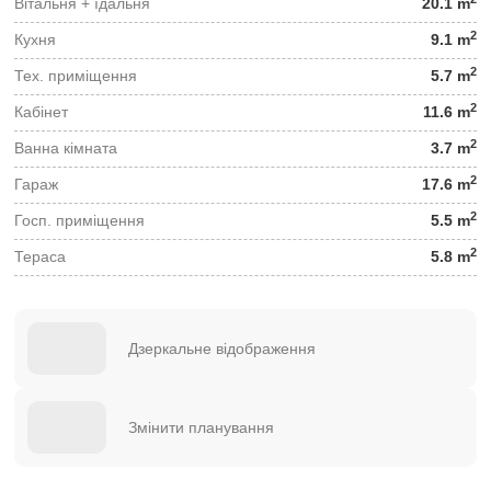
Вітальня + їдальня
20.1 m
2
Кухня
9.1 m
2
Тех. приміщення
5.7 m
2
Кабінет
11.6 m
2
Ванна кімната
3.7 m
2
Гараж
17.6 m
2
Госп. приміщення
5.5 m
2
Тераса
5.8 m
Дзеркальне відображення
Змінити планування