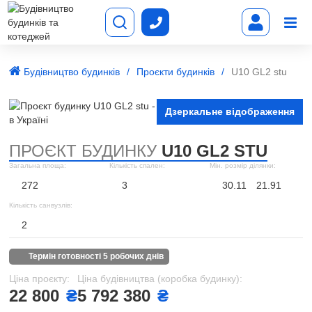
Будівництво будинків
Проєкти будинків
U10 GL2 stu
Дзеркальне відображення
ПРОЄКТ БУДИНКУ
U10 GL2 STU
Загальна площа:
Кількість спален:
Мін. розмір ділянки:
272
3
30.11
21.91
Кількість санвузлів:
2
термін готовності 5 робочих днів
Ціна проєкту:
Ціна будівництва (коробка будинку):
22 800
₴
5 792 380
₴