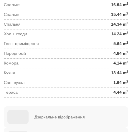
2
Спальня
16.94 m
2
Спальня
15.44 m
2
Спальня
14.34 m
2
Хол + сходи
14.24 m
2
Госп. приміщення
5.64 m
2
Передпокій
4.84 m
2
Комора
4.14 m
2
Кухня
13.44 m
2
Сан. вузол
1.64 m
2
Тераса
4.44 m
Дзеркальне відображення